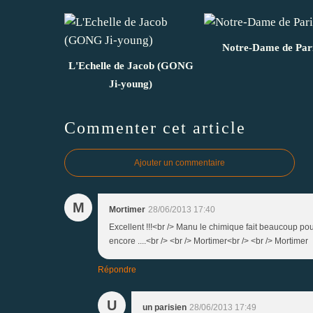
Notre-Dame de Par
L'Echelle de Jacob (GONG
Ji-young)
Commenter cet article
Ajouter un commentaire
M
Mortimer
28/06/2013 17:40
Excellent !!!<br /> Manu le chimique fait beaucoup pour
encore ....<br /> <br /> Mortimer<br /> <br /> Mortimer
Répondre
U
un parisien
28/06/2013 17:49