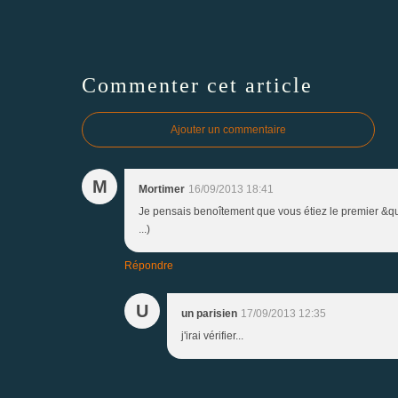
Commenter cet article
Ajouter un commentaire
M
Mortimer
16/09/2013 18:41
Je pensais benoîtement que vous étiez le premier &quot;
...)
Répondre
U
un parisien
17/09/2013 12:35
j'irai vérifier...