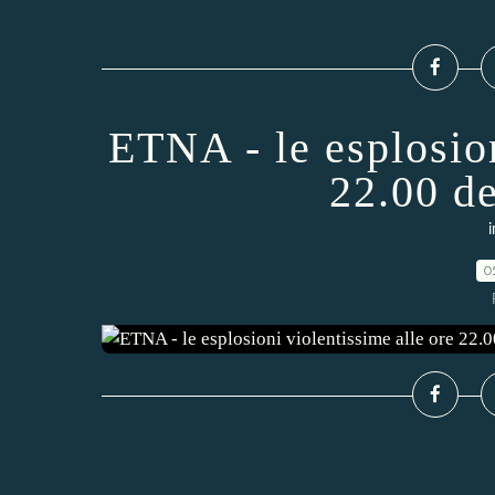
ETNA - le esplosion
22.00 d
i
0