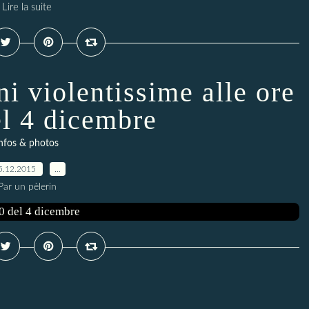
Lire la suite
i violentissime alle ore
el 4 dicembre
nfos & photos
5.12.2015
…
Par un pèlerin