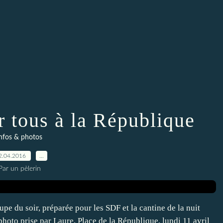
r tous à la République
nfos & photos
2.04.2016
…
Par un pèlerin
pe du soir, préparée pour les SDF et la cantine de la nuit
photo prise par Laure, Place de la République, lundi 11 avril