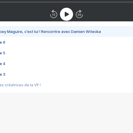
bey Maguire, c'est lui ! Rencontre avec Damien Witecka
e 6
e 5
e 4
e 3
s créatrices de la VF !
e 2
e 1
e Mektoub My Love arrive enfin ! Rencontre avec Shaïn Boumedine et Sal
i : après Toni en famille