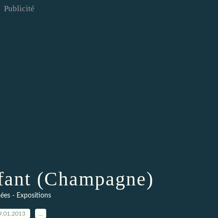
Publicité
nfant (Champagne)
es - Expositions
9.01.2013
…