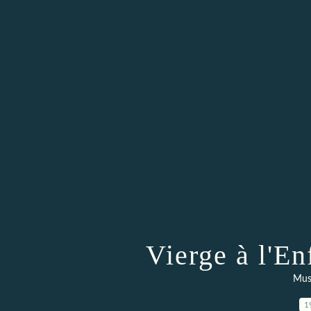
Vierge à l'E
Musé
1