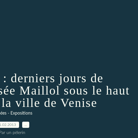
derniers jours de
sée Maillol sous le haut
la ville de Venise
es - Expositions
1.02.2013
…
Par un pèlerin