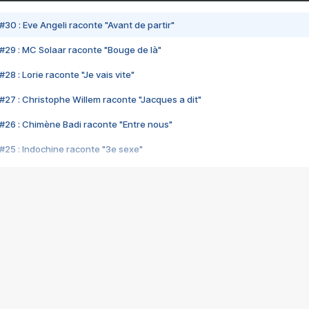
#30 : Eve Angeli raconte "Avant de partir"
#29 : MC Solaar raconte "Bouge de là"
28 : Lorie raconte "Je vais vite"
#27 : Christophe Willem raconte "Jacques a dit"
#26 : Chimène Badi raconte "Entre nous"
#25 : Indochine raconte "3e sexe"
#24 : Zaho raconte "C'est chelou"
#23 : Patrick Bruel raconte "Au café des délices"
#22 : Kyo raconte "Le chemin"
#21 : Nolwenn Leroy raconte "Cassé"
#20 : Patrick Hernandez raconte "Born to be alive"
#19 : Lorie raconte "Près de moi"