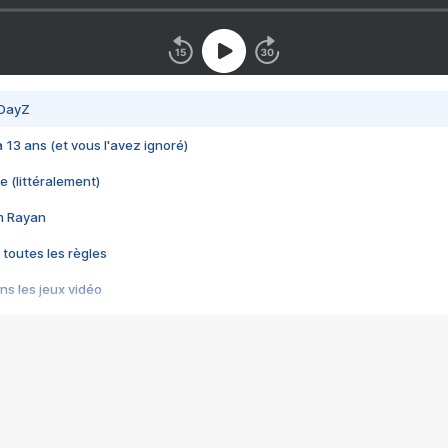
 DayZ
 a 13 ans (et vous l'avez ignoré)
e (littéralement)
im Rayan
 toutes les règles
s les jeux vidéo
us choquant de Rockstar ? - Le scandale BULLY
e plus moche de Steam
du RÊVE tourne au CAUCHEMAR
pendant 8 heures