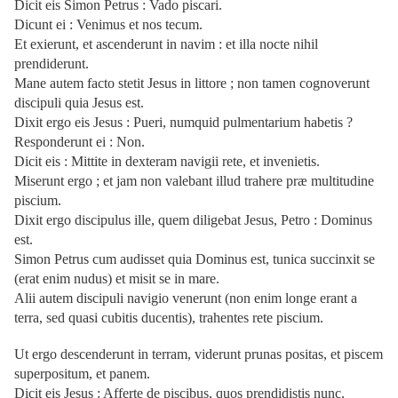
Dicit eis Simon Petrus : Vado piscari.
Dicunt ei : Venimus et nos tecum.
Et exierunt, et ascenderunt in navim : et illa nocte nihil
prendiderunt.
Mane autem facto stetit Jesus in littore ; non tamen cognoverunt
discipuli quia Jesus est.
Dixit ergo eis Jesus : Pueri, numquid pulmentarium habetis ?
Responderunt ei : Non.
Dicit eis : Mittite in dexteram navigii rete, et invenietis.
Miserunt ergo ; et jam non valebant illud trahere præ multitudine
piscium.
Dixit ergo discipulus ille, quem diligebat Jesus, Petro : Dominus
est.
Simon Petrus cum audisset quia Dominus est, tunica succinxit se
(erat enim nudus) et misit se in mare.
Alii autem discipuli navigio venerunt (non enim longe erant a
terra, sed quasi cubitis ducentis), trahentes rete piscium.
Ut ergo descenderunt in terram, viderunt prunas positas, et piscem
superpositum, et panem.
Dicit eis Jesus : Afferte de piscibus, quos prendidistis nunc.