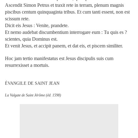
Ascendit Simon Petrus et traxit rete in terram, plenum magnis
piscibus centum quinquaginta tribus. Et cum tanti essent, non est
scissum rete.
Dicit eis Jesus : Venite, prandete.
Et nemo audebat discumbentium interrogare eum : Tu quis es ?
scientes, quia Dominus est.
Et venit Jesus, et accipit panem, et dat eis, et piscem similiter.
Hoc jam tertio manifestatus est Jesus discipulis suis cum
resurrexisset a mortuis.
ÉVANGILE DE SAINT JEAN
La Vulgate de Saint Jérôme (éd. 1598)