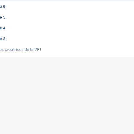
e 6
e 5
e 4
e 3
s créatrices de la VF !
e 2
e 1
e Mektoub My Love arrive enfin ! Rencontre avec Shaïn Boumedine et Sal
i : après Toni en famille
elle réalise le bouleversant Dites lui que je l'aime
ais ! Rencontre autour de Vie privée de Rebecca Zlotowski
 de Marguerite, Grave... Rencontre avec Ella Rumpf