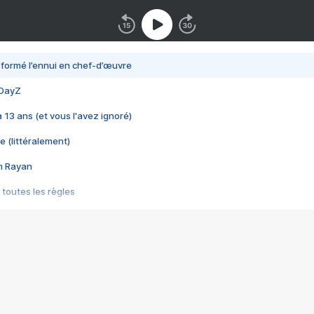
nsformé l’ennui en chef-d’œuvre
 DayZ
 a 13 ans (et vous l'avez ignoré)
e (littéralement)
im Rayan
 toutes les règles
s les jeux vidéo
us choquant de Rockstar ? - Le scandale BULLY
e plus moche de Steam
du RÊVE tourne au CAUCHEMAR