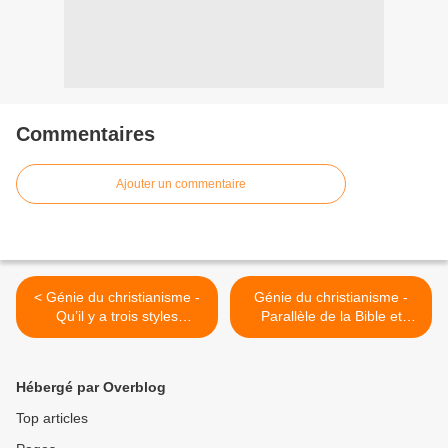
Commentaires
Ajouter un commentaire
< Génie du christianisme -
Génie du christianisme -
Qu’il y a trois styles
Parallèle de la Bible et
principaux dans l’Écriture
d’Homère. — Termes de
comparaisons >
Hébergé par Overblog
Top articles