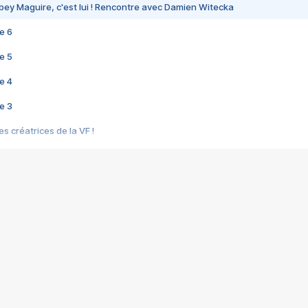
bey Maguire, c'est lui ! Rencontre avec Damien Witecka
e 6
e 5
e 4
e 3
s créatrices de la VF !
e 2
e 1
e Mektoub My Love arrive enfin ! Rencontre avec Shaïn Boumedine et Sal
i : après Toni en famille
elle réalise le bouleversant Dites lui que je l'aime
ais ! Rencontre autour de Vie privée de Rebecca Zlotowski
 de Marguerite, Grave... Rencontre avec Ella Rumpf