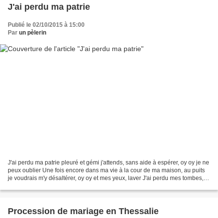
J'ai perdu ma patrie
Publié le 02/10/2015 à 15:00
Par
un pèlerin
J'ai perdu ma patrie pleuré et gémi j'attends, sans aide à espérer, oy oy je ne
peux oublier Une fois encore dans ma vie à la cour de ma maison, au puits
je voudrais m'y désaltérer, oy oy et mes yeux, laver J'ai perdu mes tombes,
ceux que j'ai enterrés,...
Procession de mariage en Thessalie