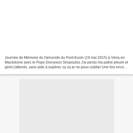
Journée de Mémoire du Génocide du Pont-Euxin (19 mai 2015) à Véria en
Macédoine avec le Pope Dionysios Siropoulos J'ai perdu ma patrie pleuré et
gémi j'attends, sans aide à espérer, oy oy je ne peux oublier Une fois encore
dans ma vie à la cour de ma...