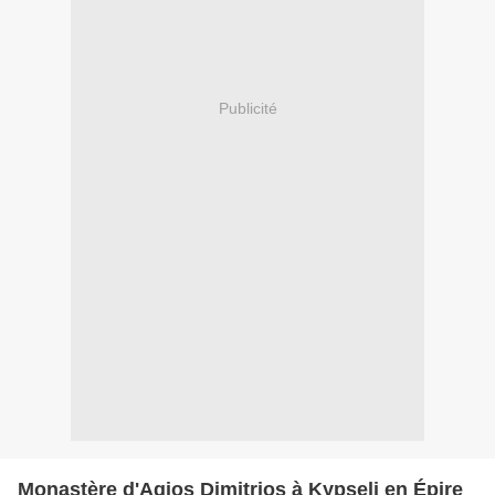
Publicité
Monastère d'Agios Dimitrios à Kypseli en Épire