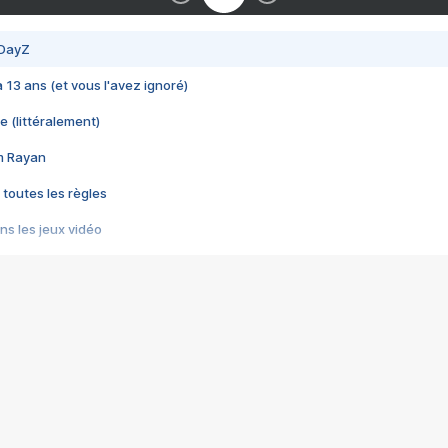
 DayZ
 a 13 ans (et vous l'avez ignoré)
e (littéralement)
im Rayan
 toutes les règles
s les jeux vidéo
us choquant de Rockstar ? - Le scandale BULLY
e plus moche de Steam
du RÊVE tourne au CAUCHEMAR
pendant 8 heures
it… à tort
umiliés par un jeu vidéo