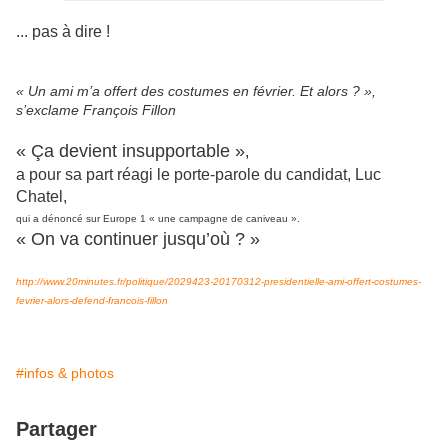
... pas à dire !
« Un ami m’a offert des costumes en février. Et alors ? »,
s’exclame François Fillon
« Ça devient insupportable »
,
a pour sa part réagi le porte-parole du candidat, Luc
Chatel,
qui a dénoncé sur Europe 1 « une campagne de caniveau ».
« On va continuer jusqu’où ? »
http://www.20minutes.fr/politique/2029423-20170312-presidentielle-ami-offert-costumes-
fevrier-alors-defend-francois-fillon
#infos & photos
Partager