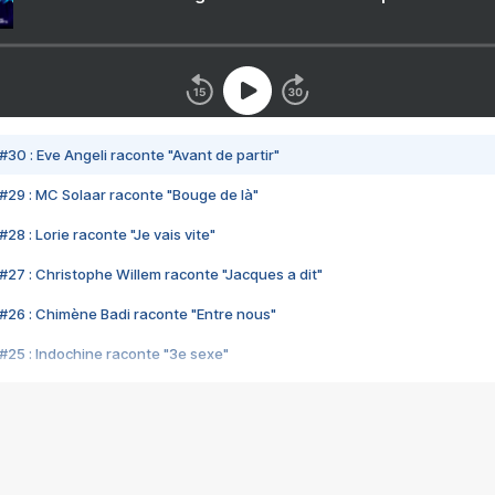
#30 : Eve Angeli raconte "Avant de partir"
#29 : MC Solaar raconte "Bouge de là"
28 : Lorie raconte "Je vais vite"
#27 : Christophe Willem raconte "Jacques a dit"
#26 : Chimène Badi raconte "Entre nous"
#25 : Indochine raconte "3e sexe"
#24 : Zaho raconte "C'est chelou"
#23 : Patrick Bruel raconte "Au café des délices"
#22 : Kyo raconte "Le chemin"