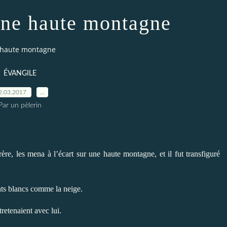
 une haute montagne
e haute montagne
ÉVANGILE
2.03.2017
…
Par un pèlerin
rère, les mena à l’écart sur une haute montagne, et il fut transfiguré
ents blancs comme la neige.
retenaient avec lui.