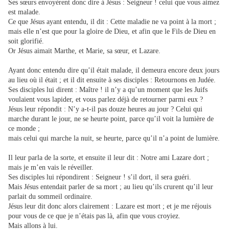
Ses sœurs envoyèrent donc dire à Jésus : Seigneur ! celui que vous aimez
est malade.
Ce que Jésus ayant entendu, il dit : Cette maladie ne va point à la mort ;
mais elle n’est que pour la gloire de Dieu, et afin que le Fils de Dieu en
soit glorifié.
Or Jésus aimait Marthe, et Marie, sa sœur, et Lazare.
Ayant donc entendu dire qu’il était malade, il demeura encore deux jours
au lieu où il était ; et il dit ensuite à ses disciples : Retournons en Judée.
Ses disciples lui dirent : Maître ! il n’y a qu’un moment que les Juifs
voulaient vous lapider, et vous parlez déjà de retourner parmi eux ?
Jésus leur répondit : N’y a-t-il pas douze heures au jour ? Celui qui
marche durant le jour, ne se heurte point, parce qu’il voit la lumière de
ce monde ;
mais celui qui marche la nuit, se heurte, parce qu’il n’a point de lumière.
Il leur parla de la sorte, et ensuite il leur dit : Notre ami Lazare dort ;
mais je m’en vais le réveiller.
Ses disciples lui répondirent : Seigneur ! s’il dort, il sera guéri.
Mais Jésus entendait parler de sa mort ; au lieu qu’ils crurent qu’il leur
parlait du sommeil ordinaire.
Jésus leur dit donc alors clairement : Lazare est mort ; et je me réjouis
pour vous de ce que je n’étais pas là, afin que vous croyiez.
Mais allons à lui.