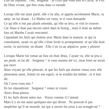
Elle lui répondit : Oui, Seigneur ! je crois que vous êtes le Christ, le Fils
du Dieu vivant, qui êtes venu dans ce monde.
Lorsqu’elle eut ainsi parlé, elle s’en alla, et appela secrètement Marie, sa
sœur, en lui disant : Le Maître est venu, et il vous demande.
Ce qu’elle n’eut pas plutôt entendu, qu’elle se leva, et vint le trouver.
Car Jésus n’était pas encore entré dans le bourg ; mais il était au même
lieu où Marthe l’avait rencontré.
Cependant les Juifs qui étaient avec Marie dans la maison, et qui la
consolaient, ayant vu qu’elle s’était levée si promptement, et qu’elle était
sortie, la suivirent, en disant : Elle s’en va au sépulcre, pour y pleurer.
Lorsque Marie fut venue au lieu où était Jésus, l’ayant vu, elle se jeta à
ses pieds, et lui dit : Seigneur ! si vous eussiez été ici, mon frère ne serait
pas mort.
Jésus voyant qu’elle pleurait, et que les Juifs qui étaient venus avec elle
pleuraient aussi, frémit en son esprit, et se troubla lui-même ; et il
leur
dit :
Où l’avez-vous mis ?
Ils lui répondirent : Seigneur ! venez et voyez.
Alors Jésus pleura.
Et les Juifs dirent entre eux : Voyez comme il l’aimait.
Mais il y en eut aussi quelques-uns qui dirent : Ne pouvait-il pas
empêcher qu’il ne mourût, lui qui a ouvert les yeux à un aveugle-né ?