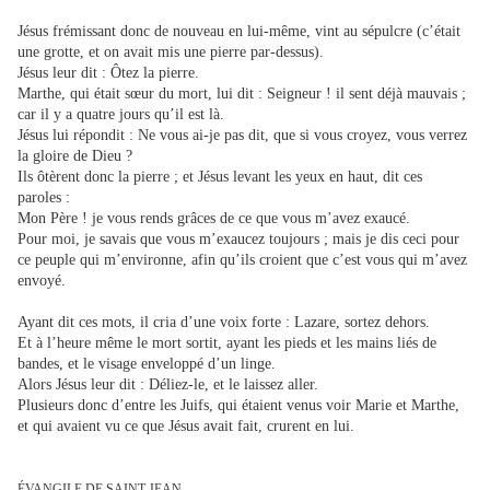
Jésus frémissant donc de nouveau en lui-même, vint au sépulcre (c’était
une grotte, et on avait mis une pierre par-dessus).
Jésus leur dit : Ôtez la pierre.
Marthe, qui était sœur du mort, lui dit : Seigneur ! il sent déjà mauvais ;
car il y a quatre jours qu’il est là.
Jésus lui répondit : Ne vous ai-je pas dit, que si vous croyez, vous verrez
la gloire de Dieu ?
Ils ôtèrent donc la pierre ; et Jésus levant les yeux en haut, dit ces
paroles :
Mon Père ! je vous rends grâces de ce que vous m’avez exaucé.
Pour moi, je savais que vous m’exaucez toujours ; mais je dis ceci pour
ce peuple qui m’environne, afin qu’ils croient que c’est vous qui m’avez
envoyé.
Ayant dit ces mots, il cria d’une voix forte : Lazare, sortez dehors.
Et à l’heure même le mort sortit, ayant les pieds et les mains liés de
bandes, et le visage enveloppé d’un linge.
Alors Jésus leur dit : Déliez-le, et le laissez aller.
Plusieurs donc d’entre les Juifs, qui étaient venus voir Marie et Marthe,
et qui avaient vu ce que Jésus avait fait, crurent en lui.
ÉVANGILE DE SAINT JEAN