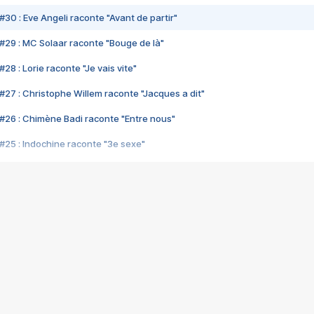
#30 : Eve Angeli raconte "Avant de partir"
#29 : MC Solaar raconte "Bouge de là"
28 : Lorie raconte "Je vais vite"
#27 : Christophe Willem raconte "Jacques a dit"
#26 : Chimène Badi raconte "Entre nous"
#25 : Indochine raconte "3e sexe"
#24 : Zaho raconte "C'est chelou"
#23 : Patrick Bruel raconte "Au café des délices"
#22 : Kyo raconte "Le chemin"
#21 : Nolwenn Leroy raconte "Cassé"
#20 : Patrick Hernandez raconte "Born to be alive"
#19 : Lorie raconte "Près de moi"