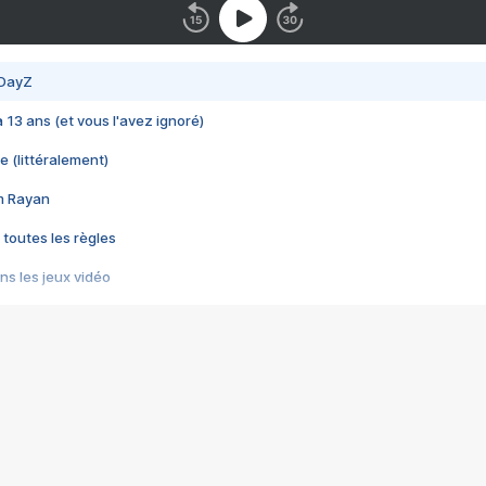
 DayZ
 a 13 ans (et vous l'avez ignoré)
e (littéralement)
im Rayan
 toutes les règles
s les jeux vidéo
us choquant de Rockstar ? - Le scandale BULLY
e plus moche de Steam
du RÊVE tourne au CAUCHEMAR
pendant 8 heures
it… à tort