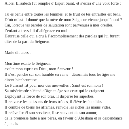
Alors, Élisabeth fut remplie d’Esprit Saint, et s’écria d’une voix forte :
Tu es bénie entre toutes les femmes, et le fruit de tes entrailles est béni.
D’où m’est-il donné que la mère de mon Seigneur vienne jusqu’à moi ?
Car, lorsque tes paroles de salutation sont parvenues à mes oreilles,
l’enfant a tressailli d’allégresse en moi.
Heureuse celle qui a cru à l’accomplissement des paroles qui lui furent
dites de la part du Seigneur.
Marie dit alors :
Mon âme exalte le Seigneur,
exulte mon esprit en Dieu, mon Sauveur !
Il s’est penché sur son humble servante ; désormais tous les âges me
diront bienheureuse.
Le Puissant fit pour moi des merveilles ; Saint est son nom !
Sa miséricorde s’étend d’âge en âge sur ceux qui le craignent.
Déployant la force de son bras, il disperse les superbes.
Il renverse les puissants de leurs trônes, il élève les humbles.
Il comble de biens les affamés, renvoie les riches les mains vides.
Il relève Israël son serviteur, il se souvient de son amour,
de la promesse faite à nos pères, en faveur d’Abraham et sa descendance
à jamais.