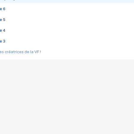
e 6
e 5
e 4
e 3
s créatrices de la VF !
e 2
e 1
e Mektoub My Love arrive enfin ! Rencontre avec Shaïn Boumedine et Sal
i : après Toni en famille
elle réalise le bouleversant Dites lui que je l'aime
ais ! Rencontre autour de Vie privée de Rebecca Zlotowski
 de Marguerite, Grave... Rencontre avec Ella Rumpf