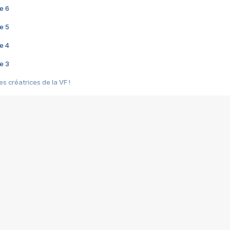
e 6
e 5
e 4
e 3
s créatrices de la VF !
e 2
e 1
e Mektoub My Love arrive enfin ! Rencontre avec Shaïn Boumedine et Sal
i : après Toni en famille
elle réalise le bouleversant Dites lui que je l'aime
ais ! Rencontre autour de Vie privée de Rebecca Zlotowski
 de Marguerite, Grave... Rencontre avec Ella Rumpf