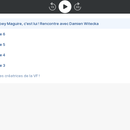
bey Maguire, c'est lui ! Rencontre avec Damien Witecka
e 6
e 5
e 4
e 3
s créatrices de la VF !
e 2
e 1
e Mektoub My Love arrive enfin ! Rencontre avec Shaïn Boumedine et Sal
i : après Toni en famille
elle réalise le bouleversant Dites lui que je l'aime