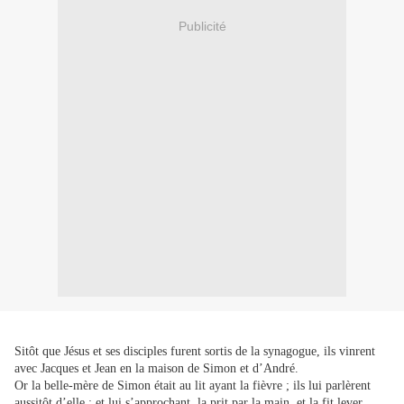
Publicité
Sitôt que Jésus et ses disciples furent sortis de la synagogue, ils vinrent
avec Jacques et Jean en la maison de Simon et d’André.
Or la belle-mère de Simon était au lit ayant la fièvre ; ils lui parlèrent
aussitôt d’elle ; et lui s’approchant, la prit par la main, et la fit lever.