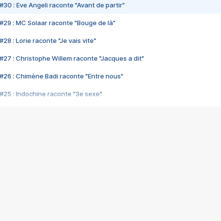
#30 : Eve Angeli raconte "Avant de partir"
#29 : MC Solaar raconte "Bouge de là"
28 : Lorie raconte "Je vais vite"
#27 : Christophe Willem raconte "Jacques a dit"
#26 : Chimène Badi raconte "Entre nous"
#25 : Indochine raconte "3e sexe"
#24 : Zaho raconte "C'est chelou"
#23 : Patrick Bruel raconte "Au café des délices"
#22 : Kyo raconte "Le chemin"
#21 : Nolwenn Leroy raconte "Cassé"
#20 : Patrick Hernandez raconte "Born to be alive"
#19 : Lorie raconte "Près de moi"
#18 : Michael Jones raconte "A nos actes manqués" (avec Jean-Jacque