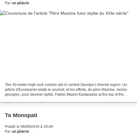
Par
un pèlerin
The 40-meter-high rock column sits in central Georgia’s Imereti region. Un
article d'Eurasianet relate le souhait, et les efforts, du père Maxime, moine
géorgien, pour devenir stylite. Father Maxim Kavtaradze at the top of the
pillar. Pour cela, il aménage...
To Monopati
Publié le 06/09/2010 à 19:00
Par
un pèlerin