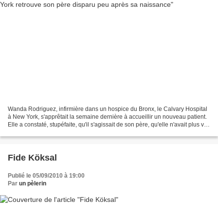
Wanda Rodriguez, infirmière dans un hospice du Bronx, le Calvary Hospital
à New York, s'apprêtait la semaine dernière à accueillir un nouveau patient.
Elle a constaté, stupéfaite, qu'il s'agissait de son père, qu'elle n'avait plus vu
depuis 41 ans. Wanda...
Fide Köksal
Publié le 05/09/2010 à 19:00
Par
un pèlerin