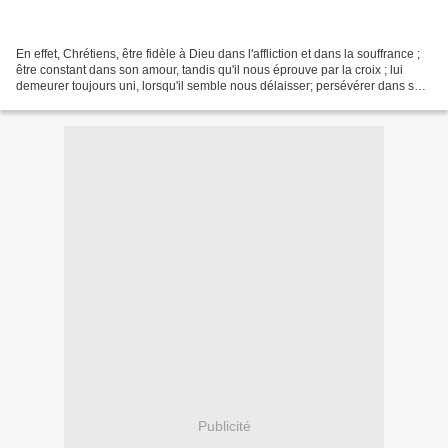
En effet, Chrétiens, être fidèle à Dieu dans l'affliction et dans la souffrance ;
être constant dans son amour, tandis qu'il nous éprouve par la croix ; lui
demeurer toujours uni, lorsqu'il semble nous délaisser; persévérer dans ses
voies, lorsque nous...
Publicité