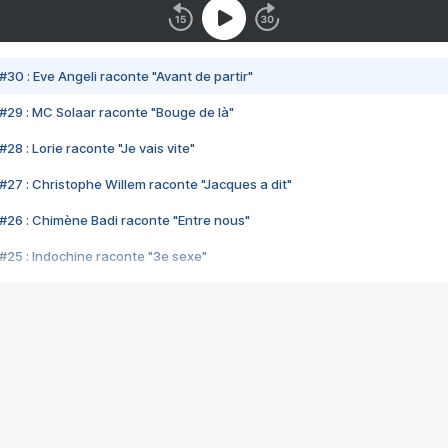
#30 : Eve Angeli raconte "Avant de partir"
#29 : MC Solaar raconte "Bouge de là"
28 : Lorie raconte "Je vais vite"
#27 : Christophe Willem raconte "Jacques a dit"
#26 : Chimène Badi raconte "Entre nous"
#25 : Indochine raconte "3e sexe"
#24 : Zaho raconte "C'est chelou"
#23 : Patrick Bruel raconte "Au café des délices"
#22 : Kyo raconte "Le chemin"
#21 : Nolwenn Leroy raconte "Cassé"
#20 : Patrick Hernandez raconte "Born to be alive"