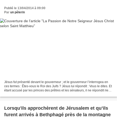
Publié le 13/04/2014 à 09:00
Par
un pèlerin
Jésus fut présenté devant le gouverneur ; et le gouverneur l’interrogea en
ces termes : Êtes-vous le Roi des Juifs ? Jésus lui répondit : Vous le dites. Et
étant accusé par les princes des prêtres et les sénateurs, il ne répondit rien.
Alors Pilate lui...
Lorsqu'ils approchèrent de Jérusalem et qu’ils
furent arrivés à Bethphagé près de la montagne