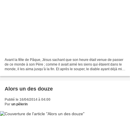
Avant la fête de Pâque, Jésus sachant que son heure était venue de passer
de ce monde à son Père ; comme il avait aimé les siens qui étaient dans le
monde, il les aima jusqu’à la fin. Et après le souper, le diable ayant déjà mis
dans le cœur de Judas...
Alors un des douze
Publié le 16/04/2014 à 04:00
Par
un pèlerin