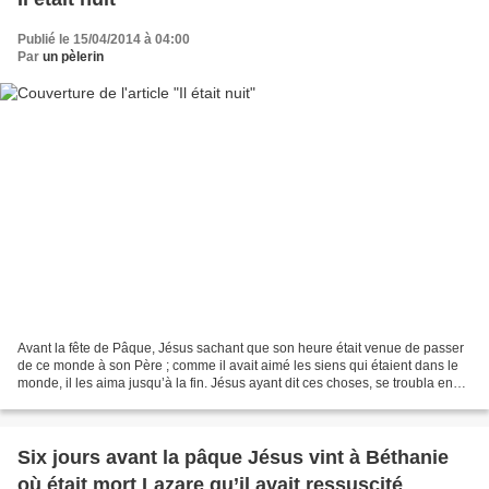
Publié le 15/04/2014 à 04:00
Par
un pèlerin
Avant la fête de Pâque, Jésus sachant que son heure était venue de passer
de ce monde à son Père ; comme il avait aimé les siens qui étaient dans le
monde, il les aima jusqu’à la fin. Jésus ayant dit ces choses, se troubla en
son esprit, et parla ouvertement,...
Six jours avant la pâque Jésus vint à Béthanie
où était mort Lazare qu’il avait ressuscité