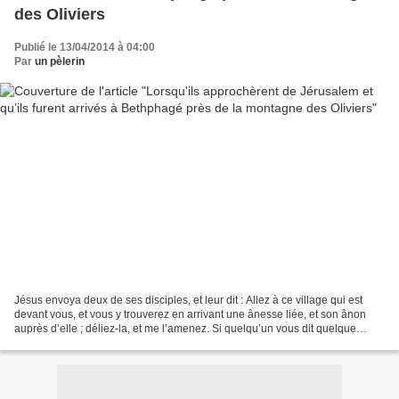
des Oliviers
Publié le 13/04/2014 à 04:00
Par
un pèlerin
Jésus envoya deux de ses disciples, et leur dit : Allez à ce village qui est
devant vous, et vous y trouverez en arrivant une ânesse liée, et son ânon
auprès d’elle ; déliez-la, et me l’amenez. Si quelqu’un vous dit quelque
chose, dites-lui que le Seigneur...