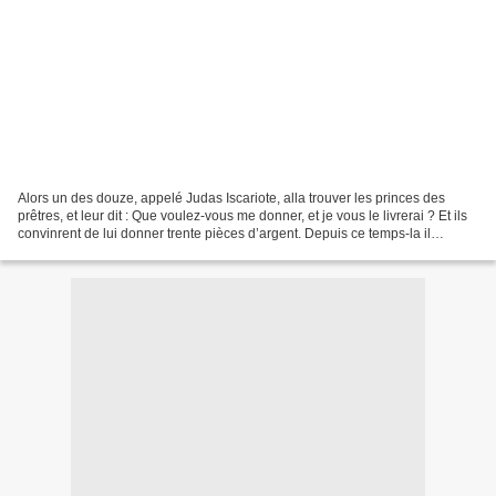
Alors un des douze, appelé Judas Iscariote, alla trouver les princes des
prêtres, et leur dit : Que voulez-vous me donner, et je vous le livrerai ? Et ils
convinrent de lui donner trente pièces d’argent. Depuis ce temps-la il
cherchait une occasion favorable...