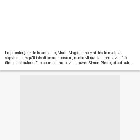
Le premier jour de la semaine, Marie-Magdeleine vint dès le matin au
sépulcre, lorsqu’il faisait encore obscur ; et elle vit que la pierre avait été
ôtée du sépulcre. Elle courut donc, et vint trouver Simon-Pierre, et cet autre
disciple que Jésus aimait,...