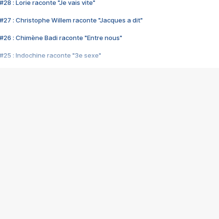
28 : Lorie raconte "Je vais vite"
#27 : Christophe Willem raconte "Jacques a dit"
#26 : Chimène Badi raconte "Entre nous"
#25 : Indochine raconte "3e sexe"
#24 : Zaho raconte "C'est chelou"
#23 : Patrick Bruel raconte "Au café des délices"
#22 : Kyo raconte "Le chemin"
#21 : Nolwenn Leroy raconte "Cassé"
#20 : Patrick Hernandez raconte "Born to be alive"
#19 : Lorie raconte "Près de moi"
#18 : Michael Jones raconte "A nos actes manqués" (avec Jean-Jacque
#17 : Khaled raconte "Aïcha"
#16 : Corneille raconte "Parce qu'on vient de loin"