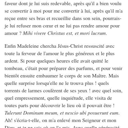
faveur dont je lui suis redevable, après qu'il a bien voulu
se convertir à moi pour me convertir à lui, après qu'il m'a
reçue entre ses bras et recueillie dans son sein, pourrais-
je lui refuser mon cœur et ne lui pas rendre amour pour
amour ?
Mihi vivere Christus est, et mori lucrum
.
Enfin Madeleine chercha Jésus-Christ ressuscité avec
toute la ferveur de l'amour le plus généreux et le plus
ardent. Si pour quelques heures elle avait quitté le
tombeau, c'était pour préparer des parfums, et pour venir
bientôt ensuite embaumer le corps de son Maître. Mais
quelle surprise lorsqu'elle ne le trouva plus ! quels
torrents de larmes coulèrent de ses yeux ! avec quel soin,
quel empressement, quelle inquiétude, elle visita de
toutes parts pour découvrir le lieu où il pouvait être !
Tulerunt Dominum meum, et nescio ubi posuerunt eum
.
Ah! s'écria-t-elle, on m'a enlevé mon Seigneur et mon
Dieu, et je ne sais où on l'a mis. Avec quelle générosité