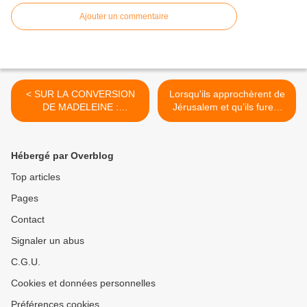
Ajouter un commentaire
< SUR LA CONVERSION
Lorsqu'ils approchèrent de
DE MADELEINE :
Jérusalem et qu’ils furent
Madeleine convertie
arrivés à Bethphagé près
de la montagne des Oliviers
>
Hébergé par Overblog
Top articles
Pages
Contact
Signaler un abus
C.G.U.
Cookies et données personnelles
Préférences cookies