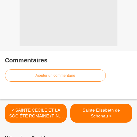
Commentaires
Ajouter un commentaire
< SAINTE CÉCILE ET LA
Sainte Elisabeth de
SOCIÉTÉ ROMAINE (FIN) :
Schönau >
le dernier mot de la terre au
jour où le triomphateur
redescendra