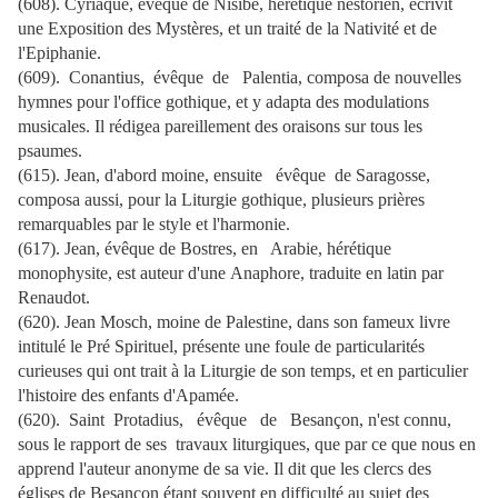
(608). Cyriaque, évêque de Nisibe, hérétique nestorien, écrivit
une Exposition des Mystères, et un traité de la Nativité et de
l'Epiphanie.
(609). Conantius, évêque de Palentia, composa de nouvelles
hymnes pour l'office gothique, et y adapta des modulations
musicales. Il rédigea pareillement des oraisons sur tous les
psaumes.
(615). Jean, d'abord moine, ensuite évêque de Saragosse,
composa aussi, pour la Liturgie gothique, plusieurs prières
remarquables par le style et l'harmonie.
(617). Jean, évêque de Bostres, en Arabie, hérétique
monophysite, est auteur d'une Anaphore, traduite en latin par
Renaudot.
(620). Jean Mosch, moine de Palestine, dans son fameux livre
intitulé le Pré Spirituel, présente une foule de particularités
curieuses qui ont trait à la Liturgie de son temps, et en particulier
l'histoire des enfants d'Apamée.
(620). Saint Protadius, évêque de Besançon, n'est connu,
sous le rapport de ses travaux liturgiques, que par ce que nous en
apprend l'auteur anonyme de sa vie. Il dit que les clercs des
églises de Besançon étant souvent en difficulté au sujet des