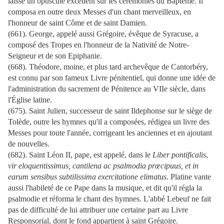
laissé un opuscule excellent sur les cérémonies du Baptême. Il
composa en outre deux Messes d'un chant merveilleux, en
l'honneur de saint Côme et de saint Damien.
(661). George, appelé aussi Grégoire, évêque de Syracuse, a
composé des Tropes en l'honneur de la Nativité de Notre-
Seigneur et de son Epiphanie.
(668). Théodore, moine, et plus tard archevêque de Cantorbéry,
est connu par son fameux Livre pénitentiel, qui donne une idée de
l'administration du sacrement de Pénitence au VIIe siècle, dans
l'Église latine.
(675). Saint Julien, successeur de saint Ildephonse sur le siège de
Tolède, outre les hymnes qu'il a composées, rédigea un livre des
Messes pour toute l'année, corrigeant les anciennes et en ajoutant
de nouvelles.
(682). Saint Léon II, pape, est appelé, dans le
Liber pontificalis
,
vir eloquentissimus, cantilena ac psalmodia prœcipuus, et in
earum sensibus subtilissima exercitatione elimatus
. Platine vante
aussi l'habileté de ce Pape dans la musique, et dit qu'il régla la
psalmodie et réforma le chant des hymnes. L'abbé Lebeuf ne fait
pas de difficulté de lui attribuer une certaine part au Livre
Responsorial, dont le fond appartient à saint Grégoire.