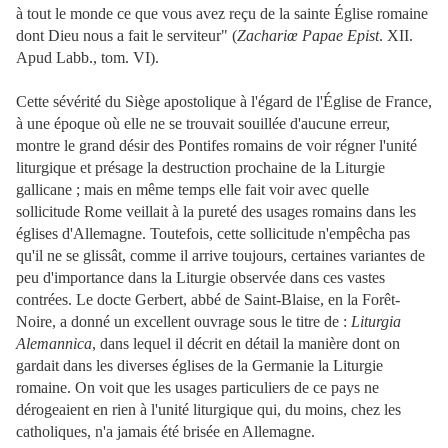
à tout le monde ce que vous avez reçu de la sainte Église romaine
dont Dieu nous a fait le serviteur" (
Zachariœ Papae Epist
. XII.
Apud Labb., tom. VI).
Cette sévérité du Siège apostolique à l'égard de l'Église de France,
à une époque où elle ne se trouvait souillée d'aucune erreur,
montre le grand désir des Pontifes romains de voir régner l'unité
liturgique et présage la destruction prochaine de la Liturgie
gallicane ; mais en même temps elle fait voir avec quelle
sollicitude Rome veillait à la pureté des usages romains dans les
églises d'Allemagne. Toutefois, cette sollicitude n'empêcha pas
qu'il ne se glissât, comme il arrive toujours, certaines variantes de
peu d'importance dans la Liturgie observée dans ces vastes
contrées. Le docte Gerbert, abbé de Saint-Blaise, en la Forêt-
Noire, a donné un excellent ouvrage sous le titre de :
Liturgia
Alemannica
, dans lequel il décrit en détail la manière dont on
gardait dans les diverses églises de la Germanie la Liturgie
romaine. On voit que les usages particuliers de ce pays ne
dérogeaient en rien à l'unité liturgique qui, du moins, chez les
catholiques, n'a jamais été brisée en Allemagne.