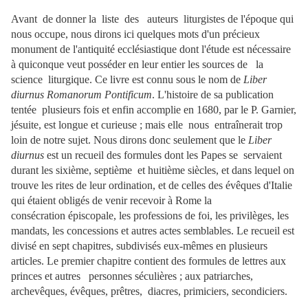
Avant de donner la liste des auteurs liturgistes de l'époque qui
nous occupe, nous dirons ici quelques mots d'un précieux
monument de l'antiquité ecclésiastique dont l'étude est nécessaire
à quiconque veut posséder en leur entier les sources de la
science liturgique. Ce livre est connu sous le nom de
Liber
diurnus Romanorum Pontificum
. L'histoire de sa publication
tentée plusieurs fois et enfin accomplie en 1680, par le P. Garnier,
jésuite, est longue et curieuse ; mais elle nous entraînerait trop
loin de notre sujet. Nous dirons donc seulement que le
Liber
diurnus
est un recueil des formules dont les Papes se servaient
durant les sixième, septième et huitième siècles, et dans lequel on
trouve les rites de leur ordination, et de celles des évêques d'Italie
qui étaient obligés de venir recevoir à Rome la
consécration épiscopale, les professions de foi, les privilèges, les
mandats, les concessions et autres actes semblables. Le recueil est
divisé en sept chapitres, subdivisés eux-mêmes en plusieurs
articles. Le premier chapitre contient des formules de lettres aux
princes et autres personnes séculières ; aux patriarches,
a
rchevêques,
évêques,
prêtres,
diacres,
primiciers,
secondiciers.