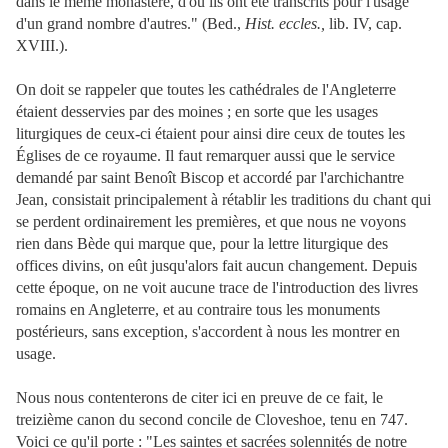
dans le même monastère, d'où ils ont été transcrits pour l'usage
d'un grand nombre d'autres." (Bed.,
Hist. eccles.,
lib. IV, cap.
XVIII.).
On doit se rappeler que toutes les cathédrales de l'Angleterre
étaient desservies par des moines ; en sorte que les usages
liturgiques de ceux-ci étaient pour ainsi dire ceux de toutes les
Églises de ce royaume. Il faut remarquer aussi que le service
demandé par saint Benoît Biscop et accordé par l'archichantre
Jean, consistait principalement à rétablir les traditions du chant qui
se perdent ordinairement les premières, et que nous ne voyons
rien dans Bède qui marque que, pour la lettre liturgique des
offices divins, on eût jusqu'alors fait aucun changement. Depuis
cette époque, on ne voit aucune trace de l'introduction des livres
romains en Angleterre, et au contraire tous les monuments
postérieurs, sans exception, s'accordent à nous les montrer en
usage.
Nous nous contenterons de citer ici en preuve de ce fait, le
treizième canon du second concile de Cloveshoe, tenu en 747.
Voici ce qu'il porte : "Les saintes et sacrées solennités de notre