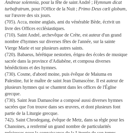
Andreae solemnia
, pour la fête de saint André ;
Hymnum dicat
turbafratrum
, pour l'Office de la Nuit ;
Primo Deus cœli globum
,
sur l'œuvre des six jours.
(705). Acca, moine anglais, ami du vénérable Bède, écrivit un
livre des Offices ecclésiastiques.
(710). Saint André, archevêque de Crète, est auteur d'un grand
nombre d'hymnes sur diverses fêtes de l'année, sur la sainte
Vierge Marie et sur plusieurs autres saints.
(720). Babaeus, hérétique nestorien, érigea des écoles de musique
sacrée dans la province d'Adiabène, et composa diverses
bénédictions et des hymnes.
(730). Cosme, d'abord moine, puis évêque de Maiuma en
Palestine, fut le maître de saint Jean Damascène. Il est auteur de
plusieurs hymnes qui se chantent dans les offices de l'Église
grecque.
(730). Saint Jean Damascène a composé aussi diverses hymnes
sacrées que l'on trouve dans ses œuvres, et dont plusieurs font
partie de la Liturgie grecque.
742). Saint Chrodegang, évêque de Metz, dans sa règle pour les
Chanoines, a renfermé un grand nombre de particularités
précieuses pour la connaissance de la Liturgie de son temps.