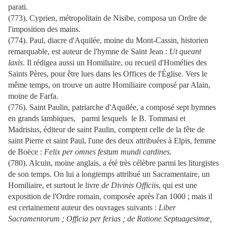
parati.
(773). Cyprien, métropolitain de Nisibe, composa un Ordre de
l'imposition des mains.
(774). Paul, diacre d'Aquilée, moine du Mont-Cassin, historien
remarquable, est auteur de l'hymne de Saint Jean :
Ut queant
laxis
. Il rédigea aussi un Homiliaire, ou recueil d'Homélies des
Saints Pères, pour être lues dans les Offices de l'Église. Vers le
même temps, on trouve un autre Homiliaire composé par Alain,
moine de Farfa.
(776). Saint Paulin, patriarche d'Aquilée, a composé sept hymnes
en grands ïambiques, parmi lesquels le B. Tommasi et
Madrisius, éditeur de saint Paulin, comptent celle de la fête de
saint Pierre et saint Paul, l'une des deux attribuées à Elpis, femme
de Boëce :
Felix per omnes festum mundi cardines.
(780). Alcuin, moine anglais, a été très célèbre parmi les liturgistes
de son temps. On lui a longtemps attribué un Sacramentaire, un
Homiliaire, et surtout le livre
de Divinis Officiis
, qui est une
exposition de l'Ordre romain, composée après l'an 1000 ; mais il
est certainement auteur des ouvrages suivants :
Liber
Sacramentorum ; Officia per ferias ; de Ratione Septuagesimœ,