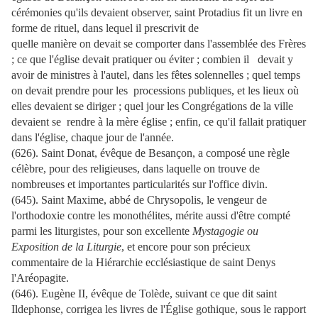
cérémonies qu'ils devaient observer, saint Protadius fit un livre en
forme de rituel, dans lequel il prescrivit de
quelle manière on devait se comporter dans l'assemblée des Frères
; ce que l'église devait pratiquer ou éviter ; combien il devait y
avoir de ministres à l'autel, dans les fêtes solennelles ; quel temps
on devait prendre pour les processions publiques, et les lieux où
elles devaient se diriger ; quel jour les Congrégations de la ville
devaient se rendre à la mère église ; enfin, ce qu'il fallait pratiquer
dans l'église, chaque jour de l'année.
(626). Saint Donat, évêque de Besançon, a composé une règle
célèbre, pour des religieuses, dans laquelle on trouve de
nombreuses et importantes particularités sur l'office divin.
(645). Saint Maxime, abbé de Chrysopolis, le vengeur de
l'orthodoxie contre les monothélites, mérite aussi d'être compté
parmi les liturgistes, pour son excellente
Mystagogie ou
Exposition de la Liturgie
, et encore pour son précieux
commentaire de la Hiérarchie ecclésiastique de saint Denys
l'Aréopagite.
(646). Eugène II, évêque de Tolède, suivant ce que dit saint
Ildephonse, corrigea les livres de l'Église gothique, sous le rapport