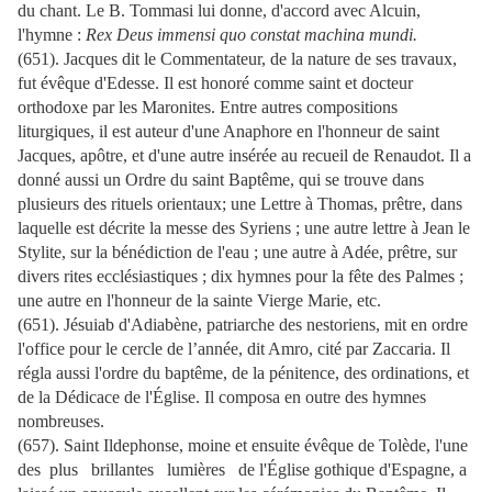
du chant. Le B. Tommasi lui donne, d'accord avec Alcuin,
l'hymne :
Rex Deus immensi quo constat machina mundi.
(651). Jacques dit le Commentateur, de la nature de ses travaux,
fut évêque d'Edesse. Il est honoré comme saint et docteur
orthodoxe par les Maronites. Entre autres compositions
liturgiques, il est auteur d'une Anaphore en l'honneur de saint
Jacques, apôtre, et d'une autre insérée au recueil de Renaudot. Il a
donné aussi un Ordre du saint Baptême, qui se trouve dans
plusieurs des rituels orientaux; une Lettre à Thomas, prêtre, dans
laquelle est décrite la messe des Syriens ; une autre lettre à Jean le
Stylite, sur la bénédiction de l'eau ; une autre à Adée, prêtre, sur
divers rites ecclésiastiques ; dix hymnes pour la fête des Palmes ;
une autre en l'honneur de la sainte Vierge Marie, etc.
(651). Jésuiab d'Adiabène, patriarche des nestoriens, mit en ordre
l'office pour le cercle de l’année, dit Amro, cité par Zaccaria. Il
régla aussi l'ordre du baptême, de la pénitence, des ordinations, et
de la Dédicace de l'Église. Il composa en outre des hymnes
nombreuses.
(657). Saint Ildephonse, moine et ensuite évêque de Tolède, l'une
des plus brillantes lumières de l'Église gothique d'Espagne, a