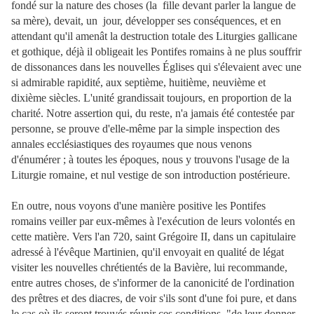
fondé sur la nature des choses (la fille devant parler la langue de
sa mère), devait, un jour, développer ses conséquences, et en
attendant qu'il amenât la destruction totale des Liturgies gallicane
et gothique, déjà il obligeait les Pontifes romains à ne plus souffrir
de dissonances dans les nouvelles Églises qui s'élevaient avec une
si admirable rapidité, aux septième, huitième, neuvième et
dixième siècles. L'unité grandissait toujours, en proportion de la
charité. Notre assertion qui, du reste, n'a jamais été contestée par
personne, se prouve d'elle-même par la simple inspection des
annales ecclésiastiques des royaumes que nous venons
d'énumérer ; à toutes les époques, nous y trouvons l'usage de la
Liturgie romaine, et nul vestige de son introduction postérieure.
En outre, nous voyons d'une manière positive les Pontifes
romains veiller par eux-mêmes à l'exécution de leurs volontés en
cette matière. Vers l'an 720, saint Grégoire II, dans un capitulaire
adressé à l'évêque Martinien, qu'il envoyait en qualité de légat
visiter les nouvelles chrétientés de la Bavière, lui recommande,
entre autres choses, de s'informer de la canonicité de l'ordination
des prêtres et des diacres, de voir s'ils sont d'une foi pure, et dans
le cas où ils seront trouvés réunir ces conditions, "de leur donner