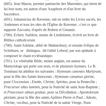
(685). Jean Maron, premier patriarche des Maronites, qui tirent de
lui leur nom, est auteur d'une Anaphore et d'un livre du
Sacerdoce.
(691). Johannicius de Ravenne, mit en ordre les Livres sacrés, les
Antiennes et tous les rites de l'Église de Ravenne ; c'est ce que
rapporte Zaccaria, d'après de Rubeis et Ginanni.
(700). Ecbert, Suédois, moine de Lindisfarne, écrivit un livre
de
Ritibus catholicorum
.
(700). Saint Adelme, abbé de Malmesbury, et ensuite évêque de
Schirburn, se distingua, dit l'abbé Lebeuf, par son aptitude à
composer le chant ecclésiastique.
(701). Le vénérable Bède, moine anglais, est auteur du
Martyrologe qui porte son nom, et de plusieurs hymnes. Le B.
Tommasi lui attribue les suivantes :
Hymnum canentes Martyrum
,
pour la fête des Saints Innocents ;
Hymnum canamus gloriœ
,
pour l'Ascension ;
Emitte, Christe, Spiritus
, pour la Pentecôte ;
Prœcursor altus luminis
, pour la Nativité de saint Jean-Baptiste ;
et
Proecessor almus gratiae
, pour sa Décollation ;
Apostolorum
gloriam
, pour la fête des saints Apôtres Pierre et Paul ;
Adesto,
Christe, vocibus
, pour la Nativité de la sainte Vierge,
Nunc