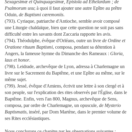
Sexagesimœ et Quinquagesimœ, Epistola ad Ethelardum ; de
Psalmorum usu
; à quoi il faut ajouter une autre Epître au prêtre
Oduin,
de Baptismi cœremoniis
.
(793). Cyriaque, patriarche d'Antioche, semble avoir composé
une Liturgie chaldaïque, bien que cette question ne soit pas sans
difficulté entre les savants dont Zaccaria rapporte les avis.
(794). Théodulphe, évêque d'Orléans, outre un livre
de Ordine et
Oratione rituum Baptismi
, composa, pendant sa détention à
Angers, la fameuse hymne du Dimanche des Rameaux :
Gloria,
laus et honor
.
(798). Leidrade, archevêque de Lyon, adressa à Charlemagne un
livre sur le Sacrement du Baptême, et une Epître au même, sur le
même sujet.
(799). Jessé, évêque d'Amiens, écrivit une lettre à son clergé et à
son peuple, sur l'explication des rites observés par l'Église, dans le
Baptême. Enfin, vers l'an 800, Magnus, archevêque de Sens,
composa, par ordre de Charlemagne, un opuscule,
de Mysterio
Baptismatis
, inséré, par Dom Martène, dans le premier volume de
ses Rites ecclésiastiques.
Nous conclurons ce chapitre par les observations suivantes :