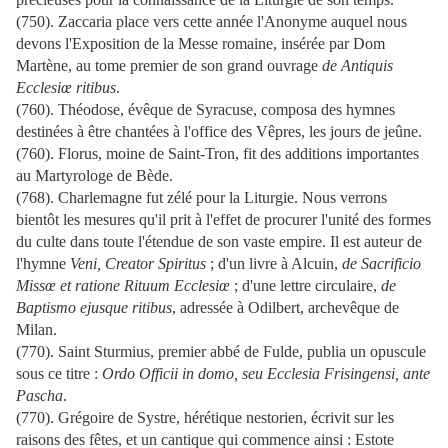
(750). Zaccaria place vers cette année l'Anonyme auquel nous
devons l'Exposition de la Messe romaine, insérée par Dom
Martène, au tome premier de son grand ouvrage
de Antiquis
Ecclesiœ ritibus
.
(760). Théodose, évêque de Syracuse, composa des hymnes
destinées à être chantées à l'office des Vêpres, les jours de jeûne.
(760). Florus, moine de Saint-Tron, fit des additions importantes
au Martyrologe de Bède.
(768). Charlemagne fut zélé pour la Liturgie. Nous verrons
bientôt les mesures qu'il prit à l'effet de procurer l'unité des formes
du culte dans toute l'étendue de son vaste empire. Il est auteur de
l'hymne
Veni, Creator Spiritus
; d'un livre à Alcuin,
de Sacrificio
Missœ et ratione Rituum Ecclesiœ
; d'une lettre circulaire,
de
Baptismo ejusque ritibus
, adressée à Odilbert, archevêque de
Milan.
(770). Saint Sturmius, premier abbé de Fulde, publia un opuscule
sous ce titre :
Ordo Officii in domo, seu Ecclesia Frisingensi, ante
Pascha
.
(770). Grégoire de Systre, hérétique nestorien, écrivit sur les
raisons des fêtes, et un cantique qui commence ainsi : Estote