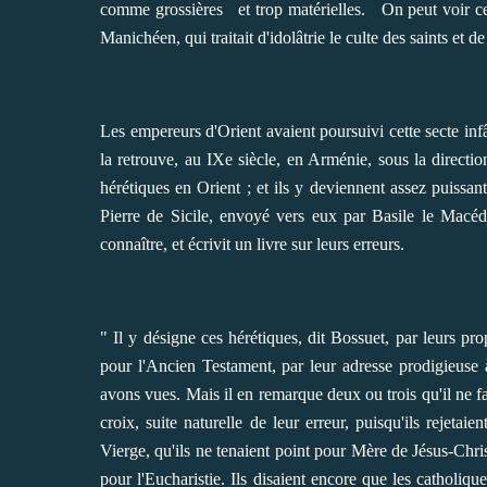
comme grossières et trop matérielles. On peut voir ce 
Manichéen, qui traitait d'idolâtrie le culte des saints et de
Les empereurs d'Orient avaient poursuivi cette secte inf
la retrouve, au IXe siècle, en Arménie, sous la direct
hérétiques en Orient ; et ils y deviennent assez puissa
Pierre de Sicile, envoyé vers eux par Basile le Macédo
connaître, et écrivit un livre sur leurs erreurs.
" Il y désigne ces hérétiques, dit Bossuet, par leurs pro
pour l'Ancien Testament, par leur adresse prodigieuse 
avons vues. Mais il en remarque deux ou trois qu'il ne fau
croix, suite naturelle de leur erreur, puisqu'ils rejetai
Vierge, qu'ils ne tenaient point pour Mère de Jésus-Chris
pour l'Eucharistie. Ils disaient encore que les catholiqu