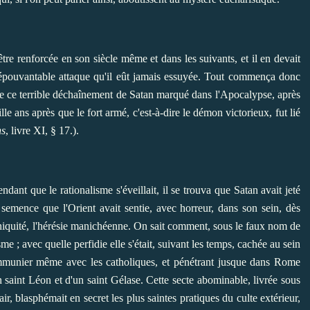
être renforcée en son siècle même et dans les suivants, et il en devait
us épouvantable attaque qu'il eût jamais essuyée. Tout commença donc
s de ce terrible déchaînement de Satan marqué dans l'Apocalypse, après
lle ans après que le fort armé, c'est-à-dire le démon victorieux, fut lié
ns
, livre XI, § 17.).
ndant que le rationalisme s'éveillait, il se trouva que Satan avait jeté
semence que l'Orient avait sentie, avec horreur, dans son sein, dès
d'iniquité, l'hérésie manichéenne. On sait comment, sous le faux nom de
sme ; avec quelle perfidie elle s'était, suivant les temps, cachée au sein
communier même avec les catholiques, et pénétrant jusque dans Rome
un saint Léon et d'un saint Gélase. Cette secte abominable, livrée sous
air, blasphémait en secret les plus saintes pratiques du culte extérieur,