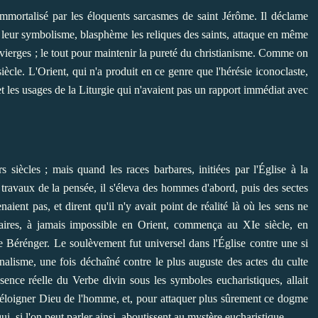
mmortalisé par les éloquents sarcasmes de saint Jérôme. Il déclame
 leur symbolisme, blasphème les reliques des saints, attaque en même
s vierges ; le tout pour maintenir la pureté du christianisme. Comme on
ècle. L'Orient, qui n'a produit en ce genre que l'hérésie iconoclaste,
t les usages de la Liturgie qui n'avaient pas un rapport immédiat avec
 siècles ; mais quand les races barbares, initiées par l'Église à la
s travaux de la pensée, il s'éleva des hommes d'abord, puis des sectes
aient pas, et dirent qu'il n'y avait point de réalité là où les sens ne
aires, à jamais impossible en Orient, commença au XIe siècle, en
e Bérénger. Le soulèvement fut universel dans l'Église contre une si
nalisme, une fois déchaîné contre le plus auguste des actes du culte
sence réelle du Verbe divin sous les symboles eucharistiques, allait
ait éloigner Dieu de l'homme, et, pour attaquer plus sûrement ce dogme
 qui, si l'on peut parler ainsi, aboutissent au mystère eucharistique.