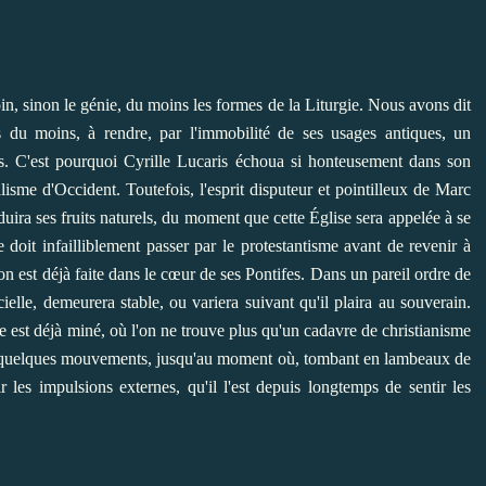
n, sinon le génie, du moins les formes de la Liturgie. Nous avons dit
 du moins, à rendre, par l'immobilité de ses usages antiques, un
nes. C'est pourquoi Cyrille Lucaris échoua si honteusement dans son
nalisme d'Occident. Toutefois, l'esprit disputeur et pointilleux de Marc
uira ses fruits naturels, du moment que cette Église sera appelée à se
doit infailliblement passer par le protestantisme avant de revenir à
tion est déjà faite dans le cœur de ses Pontifes. Dans un pareil ordre de
cielle, demeurera stable, ou variera suivant qu'il plaira au souverain.
le est déjà miné, où l'on ne trouve plus qu'un cadavre de christianisme
e quelques mouvements, jusqu'au moment où, tombant en lambeaux de
r les impulsions externes, qu'il l'est depuis longtemps de sentir les