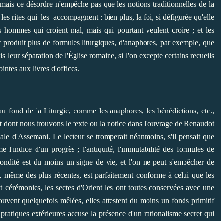
 mais ce désordre n'empêche pas que les notions traditionnelles de la
es rites qui les accompagnent : bien plus, la foi, si défigurée qu'elle
es hommes qui croient mal, mais qui pourtant veulent croire ; et les
nt produit plus de formules liturgiques, d'anaphores, par exemple, que
s leur séparation de l'Église romaine, si l'on excepte certains recueils
ntes aux livres d'offices.
au fond de la Liturgie, comme les anaphores, les bénédictions, etc.,
et dont nous trouvons le texte ou la notice dans l'ouvrage de Renaudot
ntale d'Assemani. Le lecteur se tromperait néanmoins, s'il pensait que
'indice d'un progrès ; l'antiquité, l'immutabilité des formules de
fécondité est du moins un signe de vie, et l'on ne peut s'empêcher de
s, même des plus récentes, est parfaitement conforme à celui que les
 et cérémonies, les sectes d'Orient les ont toutes conservées avec une
 trouvent quelquefois mêlées, elles attestent du moins un fonds primitif
ratiques extérieures accuse la présence d'un rationalisme secret qui