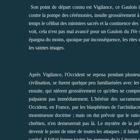
Son point de départ connu est Vigilance, ce Gaulois i
contre la pompe des cérémonies, insulte grossièrement à
temps le célibat des ministres sacrés et la continence de
voit, cela n'est pas mal avancé pour un Gaulois du IVe si
épargna du moins, quoique par inconséquence, les rites e
les saintes images.
Après Vigilance, l'Occident se reposa pendant plusieurs
civilisation, se furent quelque peu familiarisées avec le
ensuite, qui nièrent grossièrement ce qu'elles ne compren
palpaient pas immédiatement. L'hérésie des sacrament
Occident, en France, par les blasphèmes de l'archidiacr
monstrueuse doctrine ; mais on dut prévoir que le ratio
chrétien, n'en demeurerait pas là. Le mystère de la pré
devenir le point de mire de toutes les attaques ; il fall
capital, il fallait fermer toutes les avenues de la Liturgie