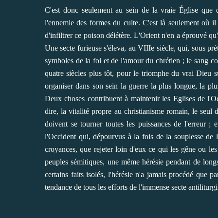
C'est donc seulement au sein de la vraie Église que doi
l'ennemie des formes du culte. C'est là seulement où il
d'infiltrer ce poison délétère. L'Orient n'en a éprouvé qu'
Une secte furieuse s'éleva, au VIIIe siècle, qui, sous prét
symboles de la foi et de l'amour du chrétien ; le sang c
quatre siècles plus tôt, pour le triomphe du vrai Dieu su
organiser dans son sein la guerre la plus longue, la plu
Deux choses contribuent à maintenir les Eglises de l'O
dire, la vitalité propre au christianisme romain, le seu
doivent se tourner toutes les puissances de l'erreur ; 
l'Occident qui, dépourvus à la fois de la souplesse de l
croyances, que rejeter loin d'eux ce qui les gêne ou le
peuples sémitiques, une même hérésie pendant de longs s
certains faits isolés, l'hérésie n'a jamais procédé que pa
tendance de tous les efforts de l'immense secte antiliturgi