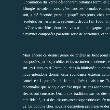
l'Incarnation du Verbe déshonorent certaines formules ;
Liturgie ne soient conservées dans ces formules et dans l
soit, a été féconde, presque jusqu'à nos jours, chez c
jacobites, les nestoriens, seulement depuis l'an 1000, o
les Grecs melchites, dont les livres n'ont rien gagné depui
d'hymnes composées par toute sorte de personnes, et adjoi
Mais encore ce dernier genre de prières ne tient point 
composées par les jacobites et les nestoriens modernes, 
sur les Liturgies d'Orient, ou dans la bibliothèque orie
nous entendons donner cette abondance extrême comme l
l'autel, est la première de leurs qualités ; mais cette 
reconnaître que le style ecclésiastique de ces anaphore
siècles ont consacré. Quant aux traditions sur les rites
rare fidélité, et si des circonstances superstitieuses s'y
de foi, comme chez nous la diminution progressive des p