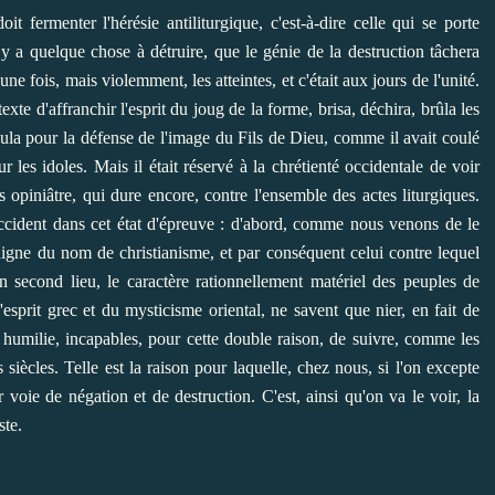
t fermenter l'hérésie antiliturgique, c'est-à-dire celle qui se porte
 y a quelque chose à détruire, que le génie de la destruction tâchera
une fois, mais violemment, les atteintes, et c'était aux jours de l'unité.
exte d'affranchir l'esprit du joug de la forme, brisa, déchira, brûla les
oula pour la défense de l'image du Fils de Dieu, comme il avait coulé
r les idoles. Mais il était réservé à la chrétienté occidentale de voir
s opiniâtre, qui dure encore, contre l'ensemble des actes liturgiques.
ccident dans cet état d'épreuve : d'abord, comme nous venons de le
l digne du nom de christianisme, et par conséquent celui contre lequel
en second lieu, le caractère rationnellement matériel des peuples de
'esprit grec et du mysticisme oriental, ne savent que nier, en fait de
s humilie, incapables, pour cette double raison, de suivre, comme les
iècles. Telle est la raison pour laquelle, chez nous, si l'on excepte
r voie de négation et de destruction. C'est, ainsi qu'on va le voir, la
ste.