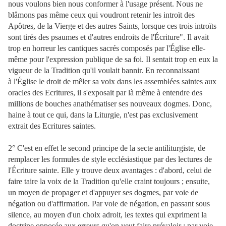
nous voulons bien nous conformer à l'usage présent. Nous ne
blâmons pas même ceux qui voudront retenir les introït des
Apôtres, de la Vierge et des autres Saints, lorsque ces trois introïts
sont tirés des psaumes et d'autres endroits de l'Écriture". Il avait
trop en horreur les cantiques sacrés composés par l'Église elle-
même pour l'expression publique de sa foi. Il sentait trop en eux la
vigueur de la Tradition qu'il voulait bannir. En reconnaissant
à l'Église le droit de mêler sa voix dans les assemblées saintes aux
oracles des Ecritures, il s'exposait par là même à entendre des
millions de bouches anathématiser ses nouveaux dogmes. Donc,
haine à tout ce qui, dans la Liturgie, n'est pas exclusivement
extrait des Ecritures saintes.
2° C'est en effet le second principe de la secte antiliturgiste, de
remplacer les formules de style ecclésiastique par des lectures de
l'Écriture sainte. Elle y trouve deux avantages : d'abord, celui de
faire taire la voix de la Tradition qu'elle craint toujours ; ensuite,
un moyen de propager et d'appuyer ses dogmes, par voie de
négation ou d'affirmation. Par voie de négation, en passant sous
silence, au moyen d'un choix adroit, les textes qui expriment la
doctrine opposée aux erreurs qu'on veut faire prévaloir ; par voie