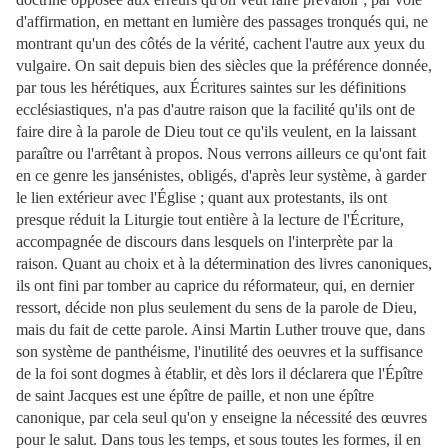
d'affirmation, en mettant en lumière des passages tronqués qui, ne
montrant qu'un des côtés de la vérité, cachent l'autre aux yeux du
vulgaire. On sait depuis bien des siècles que la préférence donnée,
par tous les hérétiques, aux Écritures saintes sur les définitions
ecclésiastiques, n'a pas d'autre raison que la facilité qu'ils ont de
faire dire à la parole de Dieu tout ce qu'ils veulent, en la laissant
paraître ou l'arrêtant à propos. Nous verrons ailleurs ce qu'ont fait
en ce genre les jansénistes, obligés, d'après leur système, à garder
le lien extérieur avec l'Église ; quant aux protestants, ils ont
presque réduit la Liturgie tout entière à la lecture de l'Écriture,
accompagnée de discours dans lesquels on l'interprète par la
raison. Quant au choix et à la détermination des livres canoniques,
ils ont fini par tomber au caprice du réformateur, qui, en dernier
ressort, décide non plus seulement du sens de la parole de Dieu,
mais du fait de cette parole. Ainsi Martin Luther trouve que, dans
son système de panthéisme, l'inutilité des oeuvres et la suffisance
de la foi sont dogmes à établir, et dès lors il déclarera que l'Épître
de saint Jacques est une épître de paille, et non une épître
canonique, par cela seul qu'on y enseigne la nécessité des œuvres
pour le salut. Dans tous les temps, et sous toutes les formes, il en