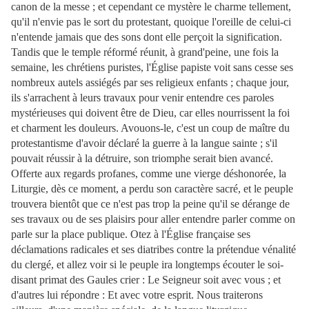
canon de la messe ; et cependant ce mystère le charme tellement,
qu'il n'envie pas le sort du protestant, quoique l'oreille de celui-ci
n'entende jamais que des sons dont elle perçoit la signification.
Tandis que le temple réformé réunit, à grand'peine, une fois la
semaine, les chrétiens puristes, l'Église papiste voit sans cesse ses
nombreux autels assiégés par ses religieux enfants ; chaque jour,
ils s'arrachent à leurs travaux pour venir entendre ces paroles
mystérieuses qui doivent être de Dieu, car elles nourrissent la foi
et charment les douleurs. Avouons-le, c'est un coup de maître du
protestantisme d'avoir déclaré la guerre à la langue sainte ; s'il
pouvait réussir à la détruire, son triomphe serait bien avancé.
Offerte aux regards profanes, comme une vierge déshonorée, la
Liturgie, dès ce moment, a perdu son caractère sacré, et le peuple
trouvera bientôt que ce n'est pas trop la peine qu'il se dérange de
ses travaux ou de ses plaisirs pour aller entendre parler comme on
parle sur la place publique. Otez à l'Église française ses
déclamations radicales et ses diatribes contre la prétendue vénalité
du clergé, et allez voir si le peuple ira longtemps écouter le soi-
disant primat des Gaules crier : Le Seigneur soit avec vous ; et
d'autres lui répondre : Et avec votre esprit. Nous traiterons