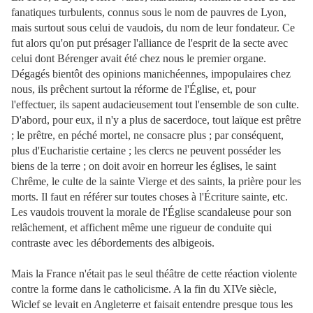
fanatiques turbulents, connus sous le nom de pauvres de Lyon,
mais surtout sous celui de vaudois, du nom de leur fondateur. Ce
fut alors qu'on put présager l'alliance de l'esprit de la secte avec
celui dont Bérenger avait été chez nous le premier organe.
Dégagés bientôt des opinions manichéennes, impopulaires chez
nous, ils prêchent surtout la réforme de l'Église, et, pour
l'effectuer, ils sapent audacieusement tout l'ensemble de son culte.
D'abord, pour eux, il n'y a plus de sacerdoce, tout laïque est prêtre
; le prêtre, en péché mortel, ne consacre plus ; par conséquent,
plus d'Eucharistie certaine ; les clercs ne peuvent posséder les
biens de la terre ; on doit avoir en horreur les églises, le saint
Chrême, le culte de la sainte Vierge et des saints, la prière pour les
morts. Il faut en référer sur toutes choses à l'Écriture sainte, etc.
Les vaudois trouvent la morale de l'Église scandaleuse pour son
relâchement, et affichent même une rigueur de conduite qui
contraste avec les débordements des albigeois.
Mais la France n'était pas le seul théâtre de cette réaction violente
contre la forme dans le catholicisme. A la fin du XIVe siècle,
Wiclef se levait en Angleterre et faisait entendre presque tous les