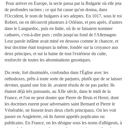
Pour arriver en Europe, la secte passa par la Bulgarie où elle jeta
de profondes racines ; ce qui fut cause qu'on donna, dans
l'Occident, le nom de bulgares à ses adeptes. En 1017, sous le roi
Robert, on en découvrit plusieurs à Orléans, et peu après, d'autres
dans le Languedoc, puis en Italie, où ils se faisaient nommer
cathares, c'est-à-dire purs ; enfin jusqu'au fond de l'Allemagne.
Leur parole infâme avait miné en dessous comme le chancre, et
leur doctrine était toujours la même, fondée sur la croyance aux
deux principes, et sur la haine de tout l'extérieur du culte,
renforcée de toutes les abominations gnostiques.
Du reste, fort dissimulés, confondus dans l'Église avec les
orthodoxes, prêts à toute sorte de parjures, plutôt que de se laisser
deviner, quand une fois ils .avaient résolu de ne pas parler. Ils
étaient déjà très puissants, au XIIe siècle, dans le midi de la
France, et l'on ne peut douter que Pierre de Bruis et Henri, dont
les doctrines eurent pour adversaires saint Bernard et Pierre le
Vénérable, ne fussent leurs deux chefs principaux. On les voit
passer en Angleterre, où ils furent appelés poplicains ou
publicains. En France, on les désigne sous les noms d'albigeois, à