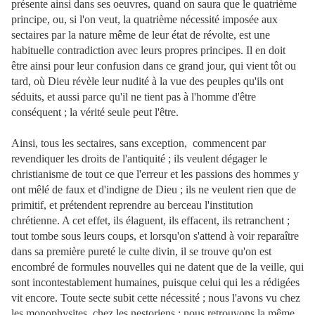
présente ainsi dans ses oeuvres, quand on saura que le quatrième
principe, ou, si l'on veut, la quatrième nécessité imposée aux
sectaires par la nature même de leur état de révolte, est une
habituelle contradiction avec leurs propres principes. Il en doit
être ainsi pour leur confusion dans ce grand jour, qui vient tôt ou
tard, où Dieu révèle leur nudité à la vue des peuples qu'ils ont
séduits, et aussi parce qu'il ne tient pas à l'homme d'être
conséquent ; la vérité seule peut l'être.
Ainsi, tous les sectaires, sans exception, commencent par
revendiquer les droits de l'antiquité ; ils veulent dégager le
christianisme de tout ce que l'erreur et les passions des hommes y
ont mêlé de faux et d'indigne de Dieu ; ils ne veulent rien que de
primitif, et prétendent reprendre au berceau l'institution
chrétienne. A cet effet, ils élaguent, ils effacent, ils retranchent ;
tout tombe sous leurs coups, et lorsqu'on s'attend à voir reparaître
dans sa première pureté le culte divin, il se trouve qu'on est
encombré de formules nouvelles qui ne datent que de la veille, qui
sont incontestablement humaines, puisque celui qui les a rédigées
vit encore. Toute secte subit cette nécessité ; nous l'avons vu chez
les monophysites, chez les nestoriens ; nous retrouvons la même