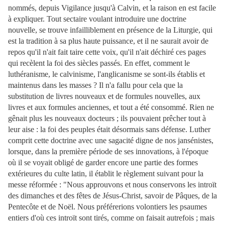
nommés, depuis Vigilance jusqu'à Calvin, et la raison en est facile
à expliquer. Tout sectaire voulant introduire une doctrine
nouvelle, se trouve infailliblement en présence de la Liturgie, qui
est la tradition à sa plus haute puissance, et il ne saurait avoir de
repos qu'il n'ait fait taire cette voix, qu'il n'ait déchiré ces pages
qui recèlent la foi des siècles passés. En effet, comment le
luthéranisme, le calvinisme, l'anglicanisme se sont-ils établis et
maintenus dans les masses ? Il n'a fallu pour cela que la
substitution de livres nouveaux et de formules nouvelles, aux
livres et aux formules anciennes, et tout a été consommé. Rien ne
gênait plus les nouveaux docteurs ; ils pouvaient prêcher tout à
leur aise : la foi des peuples était désormais sans défense. Luther
comprit cette doctrine avec une sagacité digne de nos jansénistes,
lorsque, dans la première période de ses innovations, à l'époque
où il se voyait obligé de garder encore une partie des formes
extérieures du culte latin, il établit le règlement suivant pour la
messe réformée : "Nous approuvons et nous conservons les introït
des dimanches et des fêtes de Jésus-Christ, savoir de Pâques, de la
Pentecôte et de Noël. Nous préférerions volontiers les psaumes
entiers d'où ces introït sont tirés, comme on faisait autrefois ; mais