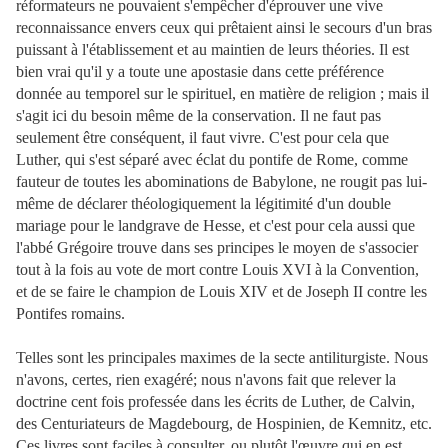
réformateurs ne pouvaient s'empêcher d'éprouver une vive
reconnaissance envers ceux qui prêtaient ainsi le secours d'un bras
puissant à l'établissement et au maintien de leurs théories. Il est
bien vrai qu'il y a toute une apostasie dans cette préférence
donnée au temporel sur le spirituel, en matière de religion ; mais il
s'agit ici du besoin même de la conservation. Il ne faut pas
seulement être conséquent, il faut vivre. C'est pour cela que
Luther, qui s'est séparé avec éclat du pontife de Rome, comme
fauteur de toutes les abominations de Babylone, ne rougit pas lui-
même de déclarer théologiquement la légitimité d'un double
mariage pour le landgrave de Hesse, et c'est pour cela aussi que
l'abbé Grégoire trouve dans ses principes le moyen de s'associer
tout à la fois au vote de mort contre Louis XVI à la Convention,
et de se faire le champion de Louis XIV et de Joseph II contre les
Pontifes romains.
Telles sont les principales maximes de la secte antiliturgiste. Nous
n'avons, certes, rien exagéré; nous n'avons fait que relever la
doctrine cent fois professée dans les écrits de Luther, de Calvin,
des Centuriateurs de Magdebourg, de Hospinien, de Kemnitz, etc.
Ces livres sont faciles à consulter, ou plutôt l'œuvre qui en est