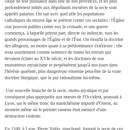
cause de leur puissance dans une de nos provinces, et les plus
profondément initiés aux dégoûtants mystères de la secte sont
appelés patarins. On sait avec quel zèle les populations
catholiques du moyen âge se jetèrent contre ces sectaires : l'Église
crut pouvoir publier contre eux la croisade, et une guerre
commença, à laquelle prirent part, directe ou indirecte, tous les
grands personnages de l'Église et de l'État. On étouffa la doctrine
des albigeois, au moins quant à sa prédominance extérieure ; elle
resta sourdement comme semence de toutes les erreurs qui
devaient éclater au XVIe siècle, et les doctrines de son
monstrueux mysticisme se perpétuèrent jusqu'à nos jours dans
l'hérésie quiétiste, plus dangereuse ennemie peut-être de la vraie
doctrine liturgique, que le pur rationalisme lui-même.
Une nouvelle branche de la secte, moins mystique et par
conséquent plus appropriée aux mœurs de l'Occident, poussait à
Lyon, sur le même tronc du manichéisme importé d'Orient, au
moment même où le premier rameau était menacé d'une
destruction violente.
En 1160, à Lyon, Pierre Valdo, marchand, formait la secte de ces