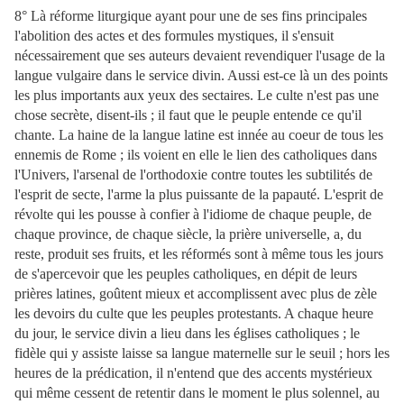
8° Là réforme liturgique ayant pour une de ses fins principales
l'abolition des actes et des formules mystiques, il s'ensuit
nécessairement que ses auteurs devaient revendiquer l'usage de la
langue vulgaire dans le service divin. Aussi est-ce là un des points
les plus importants aux yeux des sectaires. Le culte n'est pas une
chose secrète, disent-ils ; il faut que le peuple entende ce qu'il
chante. La haine de la langue latine est innée au coeur de tous les
ennemis de Rome ; ils voient en elle le lien des catholiques dans
l'Univers, l'arsenal de l'orthodoxie contre toutes les subtilités de
l'esprit de secte, l'arme la plus puissante de la papauté. L'esprit de
révolte qui les pousse à confier à l'idiome de chaque peuple, de
chaque province, de chaque siècle, la prière universelle, a, du
reste, produit ses fruits, et les réformés sont à même tous les jours
de s'apercevoir que les peuples catholiques, en dépit de leurs
prières latines, goûtent mieux et accomplissent avec plus de zèle
les devoirs du culte que les peuples protestants. A chaque heure
du jour, le service divin a lieu dans les églises catholiques ; le
fidèle qui y assiste laisse sa langue maternelle sur le seuil ; hors les
heures de la prédication, il n'entend que des accents mystérieux
qui même cessent de retentir dans le moment le plus solennel, au