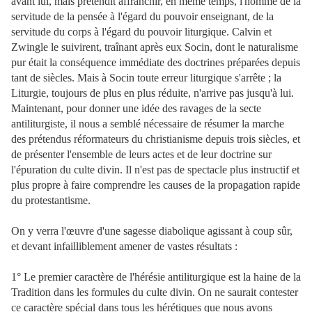
avant lui, mais prétendit affranchir, en même temps, l'homme de la
servitude de la pensée à l'égard du pouvoir enseignant, de la
servitude du corps à l'égard du pouvoir liturgique. Calvin et
Zwingle le suivirent, traînant après eux Socin, dont le naturalisme
pur était la conséquence immédiate des doctrines préparées depuis
tant de siècles. Mais à Socin toute erreur liturgique s'arrête ; la
Liturgie, toujours de plus en plus réduite, n'arrive pas jusqu'à lui.
Maintenant, pour donner une idée des ravages de la secte
antiliturgiste, il nous a semblé nécessaire de résumer la marche
des prétendus réformateurs du christianisme depuis trois siècles, et
de présenter l'ensemble de leurs actes et de leur doctrine sur
l'épuration du culte divin. Il n'est pas de spectacle plus instructif et
plus propre à faire comprendre les causes de la propagation rapide
du protestantisme.
On y verra l'œuvre d'une sagesse diabolique agissant à coup sûr,
et devant infailliblement amener de vastes résultats :
1° Le premier caractère de l'hérésie antiliturgique est la haine de la
Tradition dans les formules du culte divin. On ne saurait contester
ce caractère spécial dans tous les hérétiques que nous avons