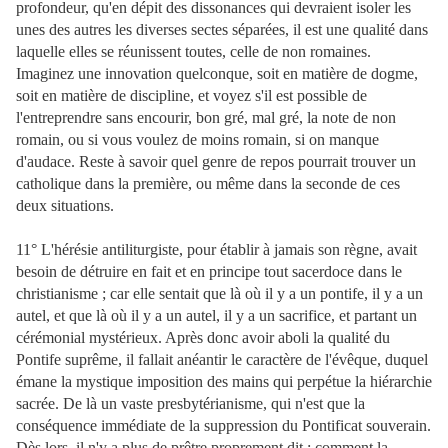
profondeur, qu'en dépit des dissonances qui devraient isoler les
unes des autres les diverses sectes séparées, il est une qualité dans
laquelle elles se réunissent toutes, celle de non romaines.
Imaginez une innovation quelconque, soit en matière de dogme,
soit en matière de discipline, et voyez s'il est possible de
l'entreprendre sans encourir, bon gré, mal gré, la note de non
romain, ou si vous voulez de moins romain, si on manque
d'audace. Reste à savoir quel genre de repos pourrait trouver un
catholique dans la première, ou même dans la seconde de ces
deux situations.
11° L'hérésie antiliturgiste, pour établir à jamais son règne, avait
besoin de détruire en fait et en principe tout sacerdoce dans le
christianisme ; car elle sentait que là où il y a un pontife, il y a un
autel, et que là où il y a un autel, il y a un sacrifice, et partant un
cérémonial mystérieux. Après donc avoir aboli la qualité du
Pontife suprême, il fallait anéantir le caractère de l'évêque, duquel
émane la mystique imposition des mains qui perpétue la hiérarchie
sacrée. De là un vaste presbytérianisme, qui n'est que la
conséquence immédiate de la suppression du Pontificat souverain.
Dès lors, il n'y a plus de prêtre proprement dit ; comment la