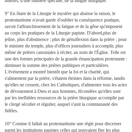
ailleurs, d'une manière spéciale, de la langue liturgique.
9° En ôtant de la Liturgie le mystère qui abaisse la raison, le
protestantisme n'avait garde d'oublier la conséquence pratique,
savoir l'affranchissement de la fatigue et de la gêne qu'imposent
au corps les pratiques de la Liturgie papiste. D'abord,plus de
jeûne, plus d'abstinence ; plus de génuflexion dans la prière ; pour
le ministre du temple, plus d'offices journaliers à accomplir, plus
même de prières canoniales à réciter, au nom de l'Église. Telle est
une des formes principales de la grande émancipation protestante :
diminuer la somme des prières publiques et particulières.
L'événement a montré bientôt que la foi et la charité, qui
s'alimentent par la prière, s'étaient éteintes dans la réforme, tandis
qu'elles ne cessent, chez les Catholiques, d'alimenter tous les actes
de dévouement à Dieu et aux hommes, fécondées qu'elles sont
par les ineffables ressources de la prière liturgique accomplie par
le clergé séculier et régulier, auquel s'unit la communauté des
fidèles.
10° Comme il fallait au protestantisme une règle pour discerner
parmi les institutions papistes celles qui pouvaient être les plus