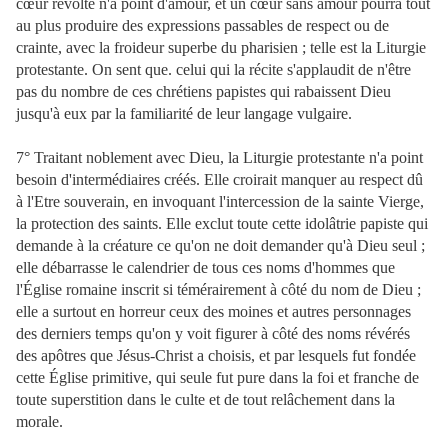
cœur révolté n'a point d'amour, et un cœur sans amour pourra tout
au plus produire des expressions passables de respect ou de
crainte, avec la froideur superbe du pharisien ; telle est la Liturgie
protestante. On sent que. celui qui la récite s'applaudit de n'être
pas du nombre de ces chrétiens papistes qui rabaissent Dieu
jusqu'à eux par la familiarité de leur langage vulgaire.
7° Traitant noblement avec Dieu, la Liturgie protestante n'a point
besoin d'intermédiaires créés. Elle croirait manquer au respect dû
à l'Etre souverain, en invoquant l'intercession de la sainte Vierge,
la protection des saints. Elle exclut toute cette idolâtrie papiste qui
demande à la créature ce qu'on ne doit demander qu'à Dieu seul ;
elle débarrasse le calendrier de tous ces noms d'hommes que
l'Église romaine inscrit si témérairement à côté du nom de Dieu ;
elle a surtout en horreur ceux des moines et autres personnages
des derniers temps qu'on y voit figurer à côté des noms révérés
des apôtres que Jésus-Christ a choisis, et par lesquels fut fondée
cette Église primitive, qui seule fut pure dans la foi et franche de
toute superstition dans le culte et de tout relâchement dans la
morale.