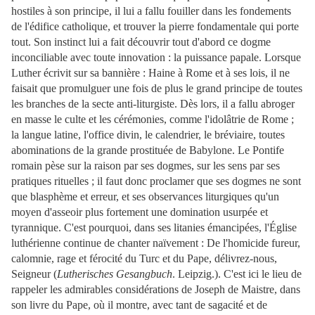
hostiles à son principe, il lui a fallu fouiller dans les fondements
de l'édifice catholique, et trouver la pierre fondamentale qui porte
tout. Son instinct lui a fait découvrir tout d'abord ce dogme
inconciliable avec toute innovation : la puissance papale. Lorsque
Luther écrivit sur sa bannière : Haine à Rome et à ses lois, il ne
faisait que promulguer une fois de plus le grand principe de toutes
les branches de la secte anti-liturgiste. Dès lors, il a fallu abroger
en masse le culte et les cérémonies, comme l'idolâtrie de Rome ;
la langue latine, l'office divin, le calendrier, le bréviaire, toutes
abominations de la grande prostituée de Babylone. Le Pontife
romain pèse sur la raison par ses dogmes, sur les sens par ses
pratiques rituelles ; il faut donc proclamer que ses dogmes ne sont
que blasphème et erreur, et ses observances liturgiques qu'un
moyen d'asseoir plus fortement une domination usurpée et
tyrannique. C'est pourquoi, dans ses litanies émancipées, l'Église
luthérienne continue de chanter naïvement : De l'homicide fureur,
calomnie, rage et férocité du Turc et du Pape, délivrez-nous,
Seigneur (
Lutherisches Gesangbuch
. Leipzig.). C'est ici le lieu de
rappeler les admirables considérations de Joseph de Maistre, dans
son livre du Pape, où il montre, avec tant de sagacité et de