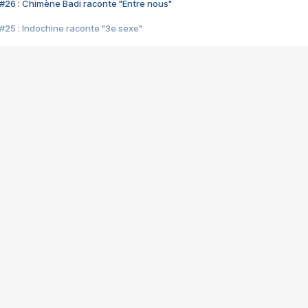
#26 : Chimène Badi raconte "Entre nous"
#25 : Indochine raconte "3e sexe"
#24 : Zaho raconte "C'est chelou"
#23 : Patrick Bruel raconte "Au café des délices"
#22 : Kyo raconte "Le chemin"
#21 : Nolwenn Leroy raconte "Cassé"
#20 : Patrick Hernandez raconte "Born to be alive"
#19 : Lorie raconte "Près de moi"
#18 : Michael Jones raconte "A nos actes manqués" (avec Jean-Jacque
#17 : Khaled raconte "Aïcha"
#16 : Corneille raconte "Parce qu'on vient de loin"
#15 : Indochine raconte "L'aventurier"
14 : Lorie raconte "Sur un air latino"