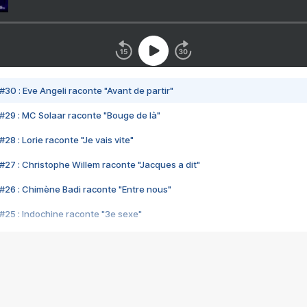
#30 : Eve Angeli raconte "Avant de partir"
#29 : MC Solaar raconte "Bouge de là"
28 : Lorie raconte "Je vais vite"
#27 : Christophe Willem raconte "Jacques a dit"
#26 : Chimène Badi raconte "Entre nous"
#25 : Indochine raconte "3e sexe"
#24 : Zaho raconte "C'est chelou"
#23 : Patrick Bruel raconte "Au café des délices"
#22 : Kyo raconte "Le chemin"