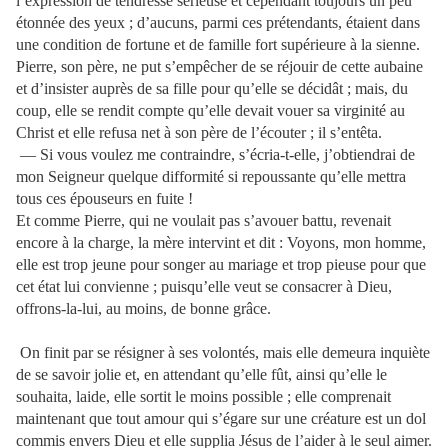
l’expression de tendresse sérieuse et cependant toujours un peu
étonnée des yeux ; d’aucuns, parmi ces prétendants, étaient dans
une condition de fortune et de famille fort supérieure à la sienne.
Pierre, son père, ne put s’empêcher de se réjouir de cette aubaine
et d’insister auprès de sa fille pour qu’elle se décidât ; mais, du
coup, elle se rendit compte qu’elle devait vouer sa virginité au
Christ et elle refusa net à son père de l’écouter ; il s’entêta.
— Si vous voulez me contraindre, s’écria-t-elle, j’obtiendrai de
mon Seigneur quelque difformité si repoussante qu’elle mettra
tous ces épouseurs en fuite !
Et comme Pierre, qui ne voulait pas s’avouer battu, revenait
encore à la charge, la mère intervint et dit : Voyons, mon homme,
elle est trop jeune pour songer au mariage et trop pieuse pour que
cet état lui convienne ; puisqu’elle veut se consacrer à Dieu,
offrons-la-lui, au moins, de bonne grâce.
On finit par se résigner à ses volontés, mais elle demeura inquiète
de se savoir jolie et, en attendant qu’elle fût, ainsi qu’elle le
souhaita, laide, elle sortit le moins possible ; elle comprenait
maintenant que tout amour qui s’égare sur une créature est un dol
commis envers Dieu et elle supplia Jésus de l’aider à le seul aimer.