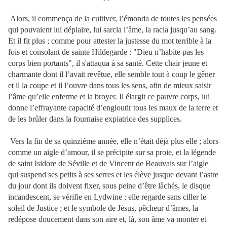
Alors, il commença de la cultiver, l’émonda de toutes les pensées
qui pouvaient lui déplaire, lui sarcla l’âme, la racla jusqu’au sang.
Et il fit plus ; comme pour attester la justesse du mot terrible à la
fois et consolant de sainte Hildegarde : "Dieu n’habite pas les
corps bien portants", il s'attaqua à sa santé. Cette chair jeune et
charmante dont il l’avait revêtue, elle semble tout à coup le gêner
et il la coupe et il l’ouvre dans tous les sens, afin de mieux saisir
l’âme qu’elle enferme et la broyer. Il élargit ce pauvre corps, lui
donne l’effrayante capacité d’engloutir tous les maux de la terre et
de les brûler dans la fournaise expiatrice des supplices.
Vers la fin de sa quinzième année, elle n’était déjà plus elle ; alors
comme un aigle d’amour, il se précipite sur sa proie, et la légende
de saint Isidore de Séville et de Vincent de Beauvais sur l’aigle
qui suspend ses petits à ses serres et les élève jusque devant l’astre
du jour dont ils doivent fixer, sous peine d’être lâchés, le disque
incandescent, se vérifie en Lydwine ; elle regarde sans ciller le
soleil de Justice ; et le symbole de Jésus, pêcheur d’âmes, la
redépose doucement dans son aire et, là, son âme va monter et