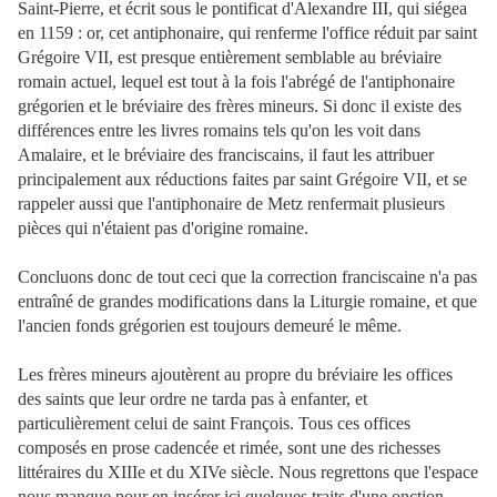
Saint-Pierre, et écrit sous le pontificat d'Alexandre III, qui siégea
en 1159 : or, cet antiphonaire, qui renferme l'office réduit par saint
Grégoire VII, est presque entièrement semblable au bréviaire
romain actuel, lequel est tout à la fois l'abrégé de l'antiphonaire
grégorien et le bréviaire des frères mineurs. Si donc il existe des
différences entre les livres romains tels qu'on les voit dans
Amalaire, et le bréviaire des franciscains, il faut les attribuer
principalement aux réductions faites par saint Grégoire VII, et se
rappeler aussi que l'antiphonaire de Metz renfermait plusieurs
pièces qui n'étaient pas d'origine romaine.
Concluons donc de tout ceci que la correction franciscaine n'a pas
entraîné de grandes modifications dans la Liturgie romaine, et que
l'ancien fonds grégorien est toujours demeuré le même.
Les frères mineurs ajoutèrent au propre du bréviaire les offices
des saints que leur ordre ne tarda pas à enfanter, et
particulièrement celui de saint François. Tous ces offices
composés en prose cadencée et rimée, sont une des richesses
littéraires du XIIIe et du XIVe siècle. Nous regrettons que l'espace
nous manque pour en insérer ici quelques traits d'une onction