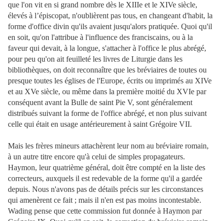
que l'on vit en si grand nombre dès le XIIIe et le XIVe siècle,
élevés à l’épiscopat, n'oublièrent pas tous, en changeant d'habit, la
forme d'office divin qu'ils avaient jusqu'alors pratiquée. Quoi qu'il
en soit, qu'on l'attribue à l'influence des franciscains, ou à la
faveur qui devait, à la longue, s'attacher à l'office le plus abrégé,
pour peu qu'on ait feuilleté les livres de Liturgie dans les
bibliothèques, on doit reconnaître que les bréviaires de toutes ou
presque toutes les églises de l'Europe, écrits ou imprimés au XIVe
et au XVe siècle, ou même dans la première moitié du XVIe par
conséquent avant la Bulle de saint Pie V, sont généralement
distribués suivant la forme de l'office abrégé, et non plus suivant
celle qui était en usage antérieurement à saint Grégoire VII.
Mais les frères mineurs attachèrent leur nom au bréviaire romain,
à un autre titre encore qu'à celui de simples propagateurs.
Haymon, leur quatrième général, doit être compté en la liste des
correcteurs, auxquels il est redevable de la forme qu'il a gardée
depuis. Nous n'avons pas de détails précis sur les circonstances
qui amenèrent ce fait ; mais il n'en est pas moins incontestable.
Wading pense que cette commission fut donnée à Haymon par