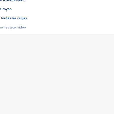
im Rayan
 toutes les règles
s les jeux vidéo
us choquant de Rockstar ? - Le scandale BULLY
e plus moche de Steam
du RÊVE tourne au CAUCHEMAR
pendant 8 heures
it… à tort
umiliés par un jeu vidéo
ire - Final Fantasy 8
ti un empire - Age of Empires
story DOFUS