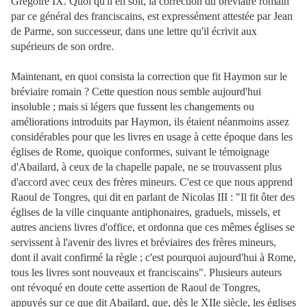
Grégoire IX. Quoi qu'il en soit, la correction du bréviaire romain
par ce général des franciscains, est expressément attestée par Jean
de Parme, son successeur, dans une lettre qu'il écrivit aux
supérieurs de son ordre.
Maintenant, en quoi consista la correction que fit Haymon sur le
bréviaire romain ? Cette question nous semble aujourd'hui
insoluble ; mais si légers que fussent les changements ou
améliorations introduits par Haymon, ils étaient néanmoins assez
considérables pour que les livres en usage à cette époque dans les
églises de Rome, quoique conformes, suivant le témoignage
d'Abailard, à ceux de la chapelle papale, ne se trouvassent plus
d'accord avec ceux des frères mineurs. C'est ce que nous apprend
Raoul de Tongres, qui dit en parlant de Nicolas III : "Il fit ôter des
églises de la ville cinquante antiphonaires, graduels, missels, et
autres anciens livres d'office, et ordonna que ces mêmes églises se
servissent à l'avenir des livres et bréviaires des frères mineurs,
dont il avait confirmé la règle ; c'est pourquoi aujourd'hui à Rome,
tous les livres sont nouveaux et franciscains". Plusieurs auteurs
ont révoqué en doute cette assertion de Raoul de Tongres,
appuyés sur ce que dit Abailard, que, dès le XIIe siècle, les églises