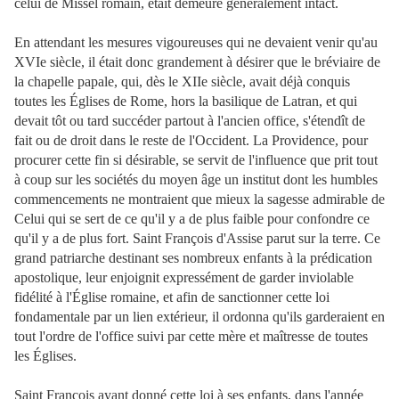
celui de Missel romain, était demeuré généralement intact.
En attendant les mesures vigoureuses qui ne devaient venir qu'au
XVIe siècle, il était donc grandement à désirer que le bréviaire de
la chapelle papale, qui, dès le XIIe siècle, avait déjà conquis
toutes les Églises de Rome, hors la basilique de Latran, et qui
devait tôt ou tard succéder partout à l'ancien office, s'étendît de
fait ou de droit dans le reste de l'Occident. La Providence, pour
procurer cette fin si désirable, se servit de l'influence que prit tout
à coup sur les sociétés du moyen âge un institut dont les humbles
commencements ne montraient que mieux la sagesse admirable de
Celui qui se sert de ce qu'il y a de plus faible pour confondre ce
qu'il y a de plus fort. Saint François d'Assise parut sur la terre. Ce
grand patriarche destinant ses nombreux enfants à la prédication
apostolique, leur enjoignit expressément de garder inviolable
fidélité à l'Église romaine, et afin de sanctionner cette loi
fondamentale par un lien extérieur, il ordonna qu'ils garderaient en
tout l'ordre de l'office suivi par cette mère et maîtresse de toutes
les Églises.
Saint François ayant donné cette loi à ses enfants, dans l'année