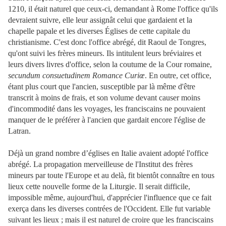
1210, il était naturel que ceux-ci, demandant à Rome l'office qu'ils
devraient suivre, elle leur assignât celui que gardaient et la
chapelle papale et les diverses Églises de cette capitale du
christianisme. C'est donc l'office abrégé, dit Raoul de Tongres,
qu'ont suivi les frères mineurs. Ils intitulent leurs bréviaires et
leurs divers livres d'office, selon la coutume de la Cour romaine,
secundum consuetudinem Romance Curiœ
. En outre, cet office,
étant plus court que l'ancien, susceptible par là même d'être
transcrit à moins de frais, et son volume devant causer moins
d'incommodité dans les voyages, les franciscains ne pouvaient
manquer de le préférer à l'ancien que gardait encore l'église de
Latran.
Déjà un grand nombre d’églises en Italie avaient adopté l'office
abrégé. La propagation merveilleuse de l'Institut des frères
mineurs par toute l'Europe et au delà, fit bientôt connaître en tous
lieux cette nouvelle forme de la Liturgie. Il serait difficile,
impossible même, aujourd'hui, d'apprécier l'influence que ce fait
exerça dans les diverses contrées de l'Occident. Elle fut variable
suivant les lieux ; mais il est naturel de croire que les franciscains