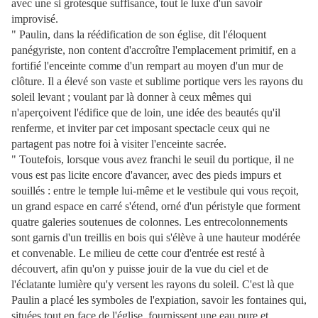
avec une si grotesque suffisance, tout le luxe d'un savoir
improvisé.
" Paulin, dans la réédification de son église, dit l'éloquent
panégyriste, non content d'accroître l'emplacement primitif, en a
fortifié l'enceinte comme d'un rempart au moyen d'un mur de
clôture. Il a élevé son vaste et sublime portique vers les rayons du
soleil levant ; voulant par là donner à ceux mêmes qui
n'aperçoivent l'édifice que de loin, une idée des beautés qu'il
renferme, et inviter par cet imposant spectacle ceux qui ne
partagent pas notre foi à visiter l'enceinte sacrée.
" Toutefois, lorsque vous avez franchi le seuil du portique, il ne
vous est pas licite encore d'avancer, avec des pieds impurs et
souillés : entre le temple lui-même et le vestibule qui vous reçoit,
un grand espace en carré s'étend, orné d'un péristyle que forment
quatre galeries soutenues de colonnes. Les entrecolonnements
sont garnis d'un treillis en bois qui s'élève à une hauteur modérée
et convenable. Le milieu de cette cour d'entrée est resté à
découvert, afin qu'on y puisse jouir de la vue du ciel et de
l'éclatante lumière qu'y versent les rayons du soleil. C'est là que
Paulin a placé les symboles de l'expiation, savoir les fontaines qui,
situées tout en face de l'église, fournissent une eau pure et