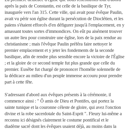
après la paix de Constantin, est celle de la basilique de Tyr,
inaugurée vers l'an 315. Cette ville, qui avait pour évêque Paulin,
avait vu périr son église durant la persécution de Dioclétien, et les
païens s'étaient efforcés d'en défigurer jusqu'à l'emplacement, en y
amassant toutes sortes d'immondices. On eût pu aisément trouver
un autre lieu pour construire une église, lors de la paix rendue au
christianisme ; mais l'évêque Paulin préféra faire nettoyer le
premier emplacement et y jeter les fondements de la seconde
basilique, afin de rendre plus sensible encore la victoire de l'Église
; et la gloire de ce second temple fut plus grande que celle du
premier. Eusèbe fut chargé de prononcer l'homélie solennelle de
la dédicace au milieu d'un peuple immense accouru pour prendre
part à cette fête.
S'adressant d'abord aux évêques présents à la cérémonie, il
commence ainsi : " Ô amis de Dieu et Pontifes, qui portez la
sainte tunique et la couronne céleste de gloire, qui avez l'onction
divine et la robe sacerdotale du Saint-Esprit ". Fleury lui-même a
reconnu ici désignés clairement le costume pontifical et le
diadème sacré dont les évêques usaient déjà, au moins dans la