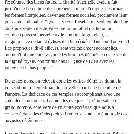
l'espérance des biens futurs, la charité fraternelle avaient fait
jusqu'ici le lien intime des chrétiens par tout l'empire, désormais
les formes liturgiques, devenues formes sociales, proclament leur
puissante nationalité. "Que si, s'écrie Eusèbe, un seul temple situé
dans une seule ville de Palestine fut un objet d'admiration,
combien plus est merveilleux le nombre, la grandeur, la
magnificence de tant d'églises de Dieu érigées dans tout l'univers I
Les prophéties, dit-il ailleurs, sont véritablement accomplies,
aujourd'hui que nous voyons des hommes décorés en cette vie de
la dignité royale, confondus dans l'Église de Dieu avec les
pauvres et le bas peuple."
De toutes parts, on relevait donc les églises démolies durant la
persécution : on en édifiait de nouvelles par toute l'étendue de
l'empire. La dédicace de ces temples s'accomplissait avec une
splendeur toujours croissante ; les évêques s'y réunissaient en
grand nombre, et le Père de l'histoire ecclésiastique nous a
conservé dans des récits pleins d'enthousiasme la mémoire de ces
augustes cérémonies.
La première dédicace d'église que nous rencontrons tout d'abord