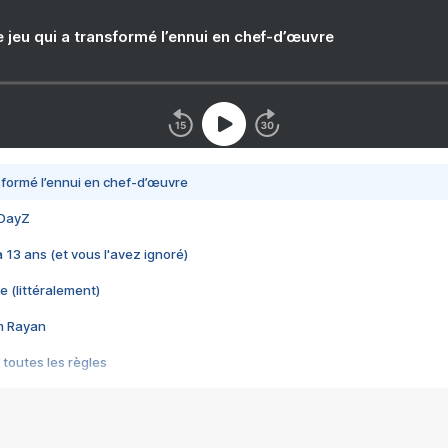
e jeu qui a transformé l’ennui en chef-d’œuvre
nsformé l’ennui en chef-d’œuvre
 DayZ
 a 13 ans (et vous l'avez ignoré)
e (littéralement)
im Rayan
 toutes les règles
s les jeux vidéo
us choquant de Rockstar ? - Le scandale BULLY