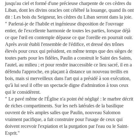
jusqu'au ciel et formé d'une précieuse charpente de ces cèdres du
Liban, dont les divins oracles ont célébré la louange, quand ils ont
dit : Les bois du Seigneur, les cèdres du Liban seront dans la joie.
" Parlerai-je de l'habile et ingénieuse disposition de l'ouvrage
entier, de l'excellente harmonie de toutes les parties, lorsque déjà
ce que l'œil en contemple dépasse ce que l'oreille en pourrait ouïr.
Après avoir établi l'ensemble de l'édifice, et dressé des trônes
élevés pour ceux qui président, en même temps que des sièges de
toutes parts pour les fidèles, Paulin a construit le Saint des Saints,
l'autel, au milieu ; et pour rendre inaccessible ce lieu sacré, il en a
défendu l'approche, en plaçant à distance un nouveau treillis en
bois, mais si merveilleux dans l'art qui a présidé à son exécution,
qu'à lui seul il offre un spectacle digne d'admiration à tous ceux
qui le considèrent.
" Le pavé même de l'Église n'a point été négligé : le marbre décrit
de riches compartiments. Sur les nefs latérales de la basilique
ouvrent de très amples salles que Paulin, nouveau Salomon
vraiment pacifique, a fait construire pour l'usage de ceux qui
doivent recevoir l'expiation et la purgation par l'eau ou le Saint-
Esprit."