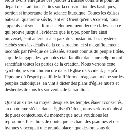
Nous avons enregistré ces paroles d'Eusèbe comme le point de
départ des traditions écrites sur la construction des basiliques,
portion si importante de la science liturgique. Toutes les églises
bâties au quatrième siècle, tant en Orient qu'en Occident, nous
apparaissent sous la forme si éloquemment décrite ci-dessus : ce
qui prouve jusqu'à l'évidence que le type, pour être ainsi
universel, était antérieur à la paix de Constantin. Les mystères
cachés sous les détails de la construction, et si magnifiquement
racontés par l'évêque de Césarée, étaient connus du peuple fidèle,
à qui le langage des symboles était familier dans une religion qui
sanctifiait toutes les parties de la création. Nous verrons cette
symbolique s'enrichir encore dans l'Église d'Occident, jusqu'à
l'époque où l'esprit positif de la Réforme, réagissant même sur les
peuples catholiques, en vint à dicter des plans d'église muets et
déshérités de tous les souvenirs de la tradition.
Quant aux rites au moyen desquels les temples étaient consacrés,
au quatrième siècle, dans l'Église d'Orient, nous serions réduits à
de pures conjectures, du moment que nous voudrions les
reproduire. Il est hors de doute que le chant des psaumes et des
hymnes y occupait une grande place ; que des oraisons de