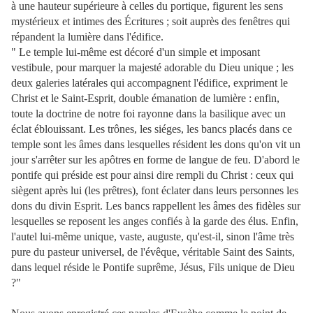
à une hauteur supérieure à celles du portique, figurent les sens
mystérieux et intimes des Écritures ; soit auprès des fenêtres qui
répandent la lumière dans l'édifice.
" Le temple lui-même est décoré d'un simple et imposant
vestibule, pour marquer la majesté adorable du Dieu unique ; les
deux galeries latérales qui accompagnent l'édifice, expriment le
Christ et le Saint-Esprit, double émanation de lumière : enfin,
toute la doctrine de notre foi rayonne dans la basilique avec un
éclat éblouissant. Les trônes, les siéges, les bancs placés dans ce
temple sont les âmes dans lesquelles résident les dons qu'on vit un
jour s'arrêter sur les apôtres en forme de langue de feu. D'abord le
pontife qui préside est pour ainsi dire rempli du Christ : ceux qui
siègent après lui (les prêtres), font éclater dans leurs personnes les
dons du divin Esprit. Les bancs rappellent les âmes des fidèles sur
lesquelles se reposent les anges confiés à la garde des élus. Enfin,
l'autel lui-même unique, vaste, auguste, qu'est-il, sinon l'âme très
pure du pasteur universel, de l'évêque, véritable Saint des Saints,
dans lequel réside le Pontife suprême, Jésus, Fils unique de Dieu
?"