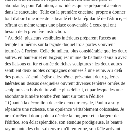
abondante, pour l'ablution, aux fidèles qui se préparent à entrer
dans le sanctuaire. Telle est la première enceinte, propre à donner
tout d'abord une idée de la beauté et de la régularité de l'édifice, et
offrant en même temps une place convenable à ceux qui ont
besoin de la première instruction.
" Au delà, plusieurs vestibules intérieurs préparent l'accès au
temple lui-même, sur la façade duquel trois portes s'ouvrent
tournées à l'orient. Celle du milieu, plus considérable que les deux
autres, en hauteur et en largeur, est munie de battants d'airain avec
des liaisons en fer et ornée de riches sculptures : les deux autres
semblent deux nobles compagnes données à une reine. Au-delà
des portes, s'étend l'église elle-même, présentant deux galeries
latérales au-dessus desquelles ouvrent diverses fenêtres ornées de
sculptures en bois du travail le plus délicat, et par lesquelles une
abondante lumière tombe d'en haut sur tout a l'édifice.
" Quant à la décoration de cette demeure royale, Paulin a su y
répandre une richesse, une opulence véritablement colossales. Je
ne m'arrêterai donc point à décrire la longueur et la largeur de
l'édifice, son éclat splendide, son étendue prodigieuse, la beauté
rayonnante des chefs-d'œuvre qu'il renferme, son faîte arrivant