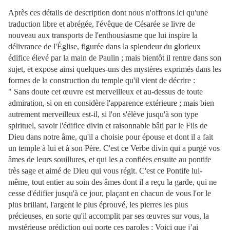
Après ces détails de description dont nous n'offrons ici qu'une
traduction libre et abrégée, l'évêque de Césarée se livre de
nouveau aux transports de l'enthousiasme que lui inspire la
délivrance de l'Église, figurée dans la splendeur du glorieux
édifice élevé par la main de Paulin ; mais bientôt il rentre dans son
sujet, et expose ainsi quelques-uns des mystères exprimés dans les
formes de la construction du temple qu'il vient de décrire :
" Sans doute cet œuvre est merveilleux et au-dessus de toute
admiration, si on en considère l'apparence extérieure ; mais bien
autrement merveilleux est-il, si l'on s'élève jusqu'à son type
spirituel, savoir l'édifice divin et raisonnable bâti par le Fils de
Dieu dans notre âme, qu'il a choisie pour épouse et dont il a fait
un temple à lui et à son Père. C'est ce Verbe divin qui a purgé vos
âmes de leurs souillures, et qui les a confiées ensuite au pontife
très sage et aimé de Dieu qui vous régit. C'est ce Pontife lui-
même, tout entier au soin des âmes dont il a reçu la garde, qui ne
cesse d'édifier jusqu'à ce jour, plaçant en chacun de vous l'or le
plus brillant, l'argent le plus éprouvé, les pierres les plus
précieuses, en sorte qu'il accomplit par ses œuvres sur vous, la
mystérieuse prédiction qui porte ces paroles : Voici que j’ai