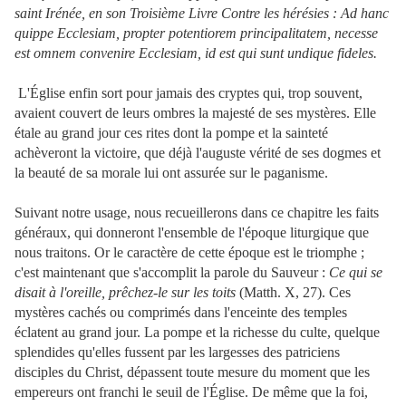
saint Irénée, en son Troisième Livre Contre les hérésies : Ad hanc
quippe Ecclesiam, propter potentiorem principalitatem, necesse
est omnem convenire Ecclesiam, id est qui sunt undique fideles.
L'Église enfin sort pour jamais des cryptes qui, trop souvent,
avaient couvert de leurs ombres la majesté de ses mystères. Elle
étale au grand jour ces rites dont la pompe et la sainteté
achèveront la victoire, que déjà l'auguste vérité de ses dogmes et
la beauté de sa morale lui ont assurée sur le paganisme.
Suivant notre usage, nous recueillerons dans ce chapitre les faits
généraux, qui donneront l'ensemble de l'époque liturgique que
nous traitons. Or le caractère de cette époque est le triomphe ;
c'est maintenant que s'accomplit la parole du Sauveur :
Ce qui se
disait à l'oreille, prêchez-le sur les toits
(Matth. X, 27). Ces
mystères cachés ou comprimés dans l'enceinte des temples
éclatent au grand jour. La pompe et la richesse du culte, quelque
splendides qu'elles fussent par les largesses des patriciens
disciples du Christ, dépassent toute mesure du moment que les
empereurs ont franchi le seuil de l'Église. De même que la foi,