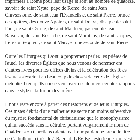
imprimées à Rome pour leur usage et sont au nombre de quatorze,
savoir : de saint Xyste, pape de Rome, de saint Jean
Chrysostome, de saint Jean l'Évangéliste, de saint Pierre, prince
des apôtres, des douze Apôtres, de saint Denys, disciple de saint
Paul, de saint Cyrille, de saint Matthieu, pasteur, de Jean
Barsusan, de saint Eustache, de saint Maruthas, de saint Jacques,
frère du Seigneur, de saint Marc, et une seconde de saint Pierre.
Outre les Liturgies qui sont, à proprement parler, les prières de
l'autel, les diverses Églises que nous venons de nommer ont
d'autres livres pour les offices divins et la célébration des fêtes,
lesquels s'écartent en beaucoup de choses de ceux de l'Église
melchite, bien qu'ils conservent avec ces derniers certains rapports
dans le style et la forme des prières.
Il nous reste encore à parler des nestoriens et de leurs Liturgies.
Ces tristes débris d'une malheureuse secte non moins subversive
du mystère fondamental du christianisme que le monophysisme
qui lui succéda sans la détruire, portent vulgairement le nom de
Chaldéens ou Chrétiens orientaux. Leur patriarche prend le titre
de Catholique, et réside à Bagdad. L'Église nestorienne, qui s'est