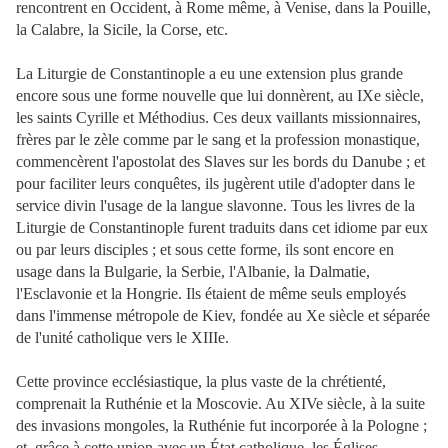
rencontrent en Occident, à Rome même, à Venise, dans la Pouille,
la Calabre, la Sicile, la Corse, etc.
La Liturgie de Constantinople a eu une extension plus grande
encore sous une forme nouvelle que lui donnèrent, au IXe siècle,
les saints Cyrille et Méthodius. Ces deux vaillants missionnaires,
frères par le zèle comme par le sang et la profession monastique,
commencèrent l'apostolat des Slaves sur les bords du Danube ; et
pour faciliter leurs conquêtes, ils jugèrent utile d'adopter dans le
service divin l'usage de la langue slavonne. Tous les livres de la
Liturgie de Constantinople furent traduits dans cet idiome par eux
ou par leurs disciples ; et sous cette forme, ils sont encore en
usage dans la Bulgarie, la Serbie, l'Albanie, la Dalmatie,
l'Esclavonie et la Hongrie. Ils étaient de même seuls employés
dans l'immense métropole de Kiev, fondée au Xe siècle et séparée
de l'unité catholique vers le XIIIe.
Cette province ecclésiastique, la plus vaste de la chrétienté,
comprenait la Ruthénie et la Moscovie. Au XIVe siècle, à la suite
des invasions mongoles, la Ruthénie fut incorporée à la Pologne ;
et, grâce à cette union avec un État catholique, les Églises