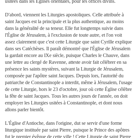
usitées dans les Églises orientales, pour les offices divins.
D'abord, viennent les Liturgies apostoliques. Celle attribuée à
saint Jacques est la principale et la plus authentique, au moins
dans la généralité de sa teneur. Elle fut longtemps suivie dans
l'Église de Jérusalem, à l'exclusion de toute autre, et l'on voit
assez clairement que c'est cette Liturgie que saint Cyrille explique
dans ses Catéchèses. Il paraît démontré que l'Église de Jérusalem
la gardait encore au IXe siècle, puisque Charles le Chauve, dans
une lettre au clergé de Ravenne, atteste avoir fait célébrer en sa
présence les saints mystères, suivant la Liturgie de Jérusalem,
composée par l'apôtre saint Jacques. Depuis lors, l'autorité du
patriarche de Constantinople a interdit, même à Jérusalem, l'usage
de cette Liturgie, hors le 23 d'octobre, jour où cette Église célèbre
la fête de saint Jacques. Tous les autres jours de l'année, on doit
employer les Liturgies usitées à Constantinople, et dont nous
allons parler bientôt.
L'Église d'Antioche, dans l'origine, dut se servir d'une forme
liturgique instituée par saint Pierre, puisque le Prince des apôtres
fut le premier évêque de cette ville ! Cette Liturgie de saint Pierre