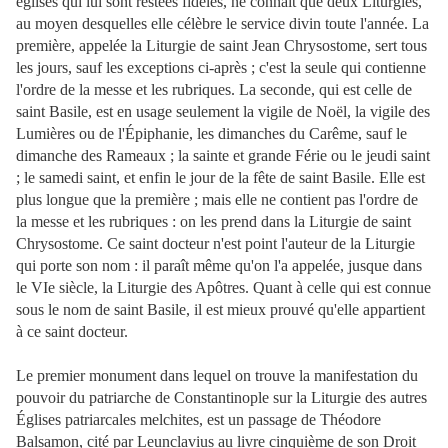
églises qui lui sont restées fidèles, ne connaît que deux Liturgies,
au moyen desquelles elle célèbre le service divin toute l'année. La
première, appelée la Liturgie de saint Jean Chrysostome, sert tous
les jours, sauf les exceptions ci-après ; c'est la seule qui contienne
l'ordre de la messe et les rubriques. La seconde, qui est celle de
saint Basile, est en usage seulement la vigile de Noël, la vigile des
Lumières ou de l'Épiphanie, les dimanches du Carême, sauf le
dimanche des Rameaux ; la sainte et grande Férie ou le jeudi saint
; le samedi saint, et enfin le jour de la fête de saint Basile. Elle est
plus longue que la première ; mais elle ne contient pas l'ordre de
la messe et les rubriques : on les prend dans la Liturgie de saint
Chrysostome. Ce saint docteur n'est point l'auteur de la Liturgie
qui porte son nom : il paraît même qu'on l'a appelée, jusque dans
le VIe siècle, la Liturgie des Apôtres. Quant à celle qui est connue
sous le nom de saint Basile, il est mieux prouvé qu'elle appartient
à ce saint docteur.
Le premier monument dans lequel on trouve la manifestation du
pouvoir du patriarche de Constantinople sur la Liturgie des autres
Églises patriarcales melchites, est un passage de Théodore
Balsamon, cité par Leunclavius au livre cinquième de son Droit