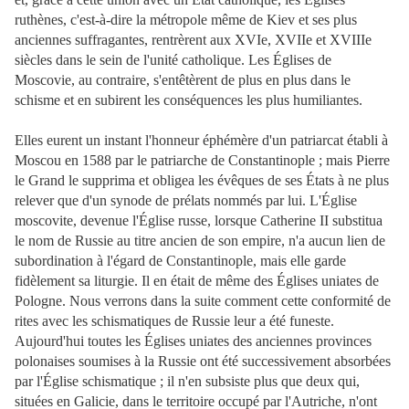
ruthènes, c'est-à-dire la métropole même de Kiev et ses plus
anciennes suffragantes, rentrèrent aux XVIe, XVIIe et XVIIIe
siècles dans le sein de l'unité catholique. Les Églises de
Moscovie, au contraire, s'entêtèrent de plus en plus dans le
schisme et en subirent les conséquences les plus humiliantes.
Elles eurent un instant l'honneur éphémère d'un patriarcat établi à
Moscou en 1588 par le patriarche de Constantinople ; mais Pierre
le Grand le supprima et obligea les évêques de ses États à ne plus
relever que d'un synode de prélats nommés par lui. L'Église
moscovite, devenue l'Église russe, lorsque Catherine II substitua
le nom de Russie au titre ancien de son empire, n'a aucun lien de
subordination à l'égard de Constantinople, mais elle garde
fidèlement sa liturgie. Il en était de même des Églises uniates de
Pologne. Nous verrons dans la suite comment cette conformité de
rites avec les schismatiques de Russie leur a été funeste.
Aujourd'hui toutes les Églises uniates des anciennes provinces
polonaises soumises à la Russie ont été successivement absorbées
par l'Église schismatique ; il n'en subsiste plus que deux qui,
situées en Galicie, dans le territoire occupé par l'Autriche, n'ont