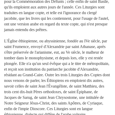
pour la Commémoration des Défunts ; celle enfin de saint Basile,
qu'ils emploient aux autres jours de l'année. Ces Liturgies sont
traduites en langue copte, et telle est l'ignorance du clergé
jacobite, que les livres qui les contiennent, pour l'usage de l'autel,
ont une version arabe en regard du texte copte, qui n'est presque
jamais entendu des prêtres.
L'Église éthiopienne, ou abyssinienne, fondée au IVe siècle, par
saint Frumence, envoyé d'Alexandrie par saint Athanase, après
s'être préservée de l'arianisme, eut, au Ve siècle, le malheur de
tomber dans le monophysisme, et depuis lors, elle y est restée
plongée. Elle n'a qu'un seul évêque qui a le titre de métropolitain,
et reçoit son institution du patriarche jacobite d'Alexandrie,
résidant au Grand-Caire. Outre les trois Liturgies des Coptes dont
nous venons de parler, les Éthiopiens en emploient dix autres,
savoir celles de saint Jean l'Évangéliste, de saint Matthieu, des
trois cent dix-huit Pères orthodoxes, de saint Épiphane, de
Jacques de Sarug, de saint Jean Chrysostome, une intitulée de
Notre Seigneur Jésus-Christ, des saints Apôtres, de Cyriaque,
enfin de l'impie Dioscore. Ces Liturgies sont en langue
éthiopienne, dialecte qui diffère de l'arabe vulgaire.