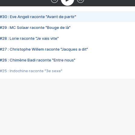
#30 : Eve Angeli raconte "Avant de partir"
#29 : MC Solaar raconte "Bouge de là"
28 : Lorie raconte "Je vais vite"
#27 : Christophe Willem raconte "Jacques a dit"
#26 : Chimène Badi raconte "Entre nous"
#25 : Indochine raconte "3e sexe"
#24 : Zaho raconte "C'est chelou"
#23 : Patrick Bruel raconte "Au café des délices"
#22 : Kyo raconte "Le chemin"
#21 : Nolwenn Leroy raconte "Cassé"
#20 : Patrick Hernandez raconte "Born to be alive"