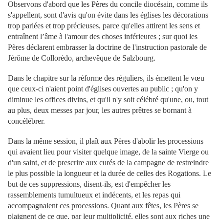
Observons d'abord que les Pères du concile diocésain, comme ils
s'appellent, sont d'avis qu'on évite dans les églises les décorations
trop pariées et trop précieuses, parce qu'elles attirent les sens et
entraînent l’âme à l'amour des choses inférieures ; sur quoi les
Pères déclarent embrasser la doctrine de l'instruction pastorale de
Jérôme de Collorédo, archevêque de Salzbourg.
Dans le chapitre sur la réforme des réguliers, ils émettent le vœu
que ceux-ci n'aient point d'églises ouvertes au public ; qu'on y
diminue les offices divins, et qu'il n'y soit célébré qu'une, ou, tout
au plus, deux messes par jour, les autres prêtres se bornant à
concélébrer.
Dans la même session, il plaît aux Pères d'abolir les processions
qui avaient lieu pour visiter quelque image, de la sainte Vierge ou
d'un saint, et de prescrire aux curés de la campagne de restreindre
le plus possible la longueur et la durée de celles des Rogations. Le
but de ces suppressions, disent-ils, est d'empêcher les
rassemblements tumultueux et indécents, et les repas qui
accompagnaient ces processions. Quant aux fêtes, les Pères se
plaignent de ce que, par leur multiplicité, elles sont aux riches une