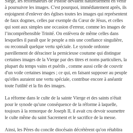
Siège, les réformateurs de Pistoie devaient naturellement en venir
à poursuivre les images. C'est pourquoi, immédiatement après, ils
enjoignent d'enlever des églises toutes les images qui représentent
de faux dogmes, celles par exemple du Cœur de Jésus, et celles
qui sont aux simples une occasion d'erreur, comme les images de
l’incompréhensible Trinité. On enlèvera de même celles dans
lesquelles il paraît que le peuple a mis une confiance singulière,
ou reconnaît quelque vertu spéciale. Le synode ordonne
pareillement de déraciner la pernicieuse coutume qui distingue
certaines images de la Vierge par des titres et noms particuliers, la
plupart du temps vains et puérils , comme aussi celle de couvrir
d'un voile certaines images ; ce qui, en faisant supposer au peuple
qu'elles auraient une vertu spéciale, contribue encore à anéantir
toute l'utilité et la fin des images.
La réforme dans le culte de la sainte Vierge et des saints n'était
pour le synode qu'une conséquence de la réforme à laquelle,
toujours à la remorque de Joseph II, il avait cru devoir soumettre
le culte même du saint Sacrement et le sacrifice de la messe.
Ainsi, les Pères du concile diocésain décrétèrent qu'on rétablira