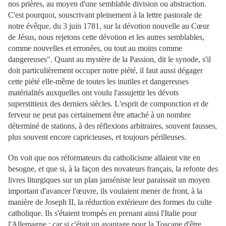
nos prières, au moyen d'une semblable division ou abstraction.
C'est pourquoi, souscrivant pleinement à la lettre pastorale de
notre évêque, du 3 juin 1781, sur la dévotion nouvelle au Cœur
de Jésus, nous rejetons cette dévotion et les autres semblables,
comme nouvelles et erronées, ou tout au moins comme
dangereuses". Quant au mystère de la Passion, dit le synode, s'il
doit particulièrement occuper notre piété, il faut aussi dégager
cette piété elle-même de toutes les inutiles et dangereuses
matérialités auxquelles ont voulu l'assujettir les dévots
superstitieux des derniers siècles. L'esprit de componction et de
ferveur ne peut pas certainement être attaché à un nombre
déterminé de stations, à des réflexions arbitraires, souvent fausses,
plus souvent encore capricieuses, et toujours périlleuses.
On voit que nos réformateurs du catholicisme allaient vite en
besogne, et que si, à la façon des novateurs français, la refonte des
livres liturgiques sur un plan janséniste leur paraissait un moyen
important d'avancer l'œuvre, ils voulaient mener de front, à la
manière de Joseph II, la réduction extérieure des formes du culte
catholique. Ils s'étaient trompés en prenant ainsi l'Italie pour
l'Allemagne ; car si c'était un avantage pour la Toscane d'être