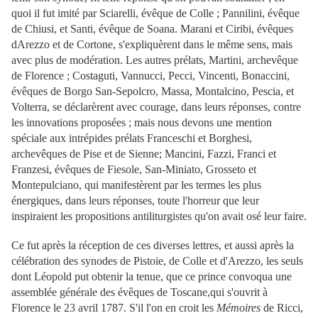
quoi il fut imité par Sciarelli, évêque de Colle ; Pannilini, évêque
de Chiusi, et Santi, évêque de Soana. Marani et Ciribi, évêques
dArezzo et de Cortone, s'expliquèrent dans le même sens, mais
avec plus de modération. Les autres prélats, Martini, archevêque
de Florence ; Costaguti, Vannucci, Pecci, Vincenti, Bonaccini,
évêques de Borgo San-Sepolcro, Massa, Montalcino, Pescia, et
Volterra, se déclarèrent avec courage, dans leurs réponses, contre
les innovations proposées ; mais nous devons une mention
spéciale aux intrépides prélats Franceschi et Borghesi,
archevêques de Pise et de Sienne; Mancini, Fazzi, Franci et
Franzesi, évêques de Fiesole, San-Miniato, Grosseto et
Montepulciano, qui manifestèrent par les termes les plus
énergiques, dans leurs réponses, toute l'horreur que leur
inspiraient les propositions antiliturgistes qu'on avait osé leur faire.
Ce fut après la réception de ces diverses lettres, et aussi après la
célébration des synodes de Pistoie, de Colle et d'Arezzo, les seuls
dont Léopold put obtenir la tenue, que ce prince convoqua une
assemblée générale des évêques de Toscane,qui s'ouvrit à
Florence le 23 avril 1787. S'il l'on en croit les
Mémoires
de Ricci,