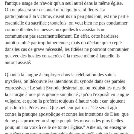
l'antique usage de n'avoir qu'un seul autel dans la même église.
On ne placera sur cet autel ni reliquaires, ni fleurs. La
participation à la victime, disent-ils un peu plus loin, est une partie
essentielle du sacrifice ; toutefois, on veut bien ne pas condamner
comme illicites les messes auxquelles les assistants ne
communient pas sacramentellement. En effet, cette hardiesse
aurait semblé par trop luthérienne ; mais on déclare qu'excepté
dans les cas de grave nécessité, les fidèles ne pourront communier
qu'avec des hosties consacrées à la messe même à laquelle ils
auront assisté.
Quant à la langue à employer dans la célébration des saints
mystères, on découvre les intentions du synode dans ces paroles
expressives : Le saint Synode désirerait qu'on réduisît les rites de
la Liturgie à une plus grande simplicité ; qu'on l'exposât en langue
vulgaire, et qu'on la proférât toujours à haute voix ; car, ajoutent
plus loin les Pères avec Quesnel leur patron : "Ce serait agir
contre la pratique apostolique et contre les intentions de Dieu, que
de ne pas procurer au simple peuple les moyens les plus faciles
pour, unir sa voix à celle de toute l'Église." Ailleurs, on enseigne
que c'est une erreur condamnable de croire qu'il soit en la volonté