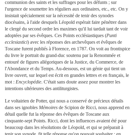
communion des saints et les suffrages pour les défunts ; sur
l'urgence de soumettre les réguliers aux ordinaires, etc., etc. On y
insistait spécialement sur la nécessité de tenir des synodes
diocésains, à l'aide desquels Léopold espérait faire pénétrer dans
le clergé du second ordre les maximes qu'il lui tardait tant de voir
adoptées par ses évêques. Ces Points ecclésiastiques (
Punti
ecclesiastici
) avec les réponses des archevêques et évêques de
Toscane furent publiés à Florence, en 1787. On voit au frontispice
du livre le portrait du grand-duc soutenu par la Renommée et
entouré de figures allégoriques de la Justice, du Commerce, de
l'Abondance et du Temps. Au-dessous, est un génie qui tient un
livre ouvert, sur lequel est écrit en grandes lettres et en français, le
mot :
Encyclopédie
. C'était sans doute assez pour montrer les
intentions ultérieures des antiliturgistes.
Le voltairien de Potter, qui nous a conservé de précieux détails
dans ses ignobles
Mémoires
de Scipion de Ricci, nous apprend en
détail quelle fut la réponse des évêques de Toscane aux
cinquante-sept Points. Ricci, dont les influences avaient été pour
beaucoup dans les résolutions de Léopold, et qui se préparait à
tenir son synode, fit telle réponse qu'on pouvait souhaiter ; en