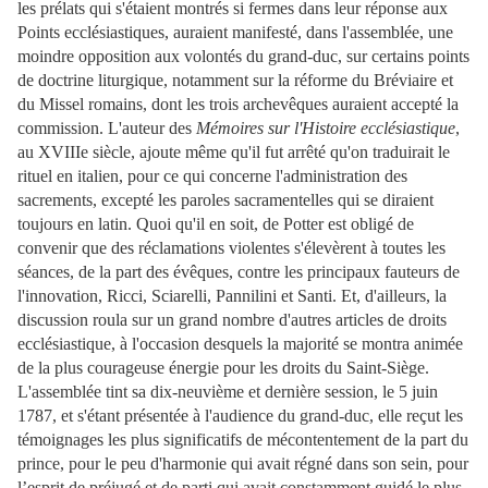
les prélats qui s'étaient montrés si fermes dans leur réponse aux
Points ecclésiastiques, auraient manifesté, dans l'assemblée, une
moindre opposition aux volontés du grand-duc, sur certains points
de doctrine liturgique, notamment sur la réforme du Bréviaire et
du Missel romains, dont les trois archevêques auraient accepté la
commission. L'auteur des
Mémoires sur l'Histoire ecclésiastique
,
au XVIIIe siècle, ajoute même qu'il fut arrêté qu'on traduirait le
rituel en italien, pour ce qui concerne l'administration des
sacrements, excepté les paroles sacramentelles qui se diraient
toujours en latin. Quoi qu'il en soit, de Potter est obligé de
convenir que des réclamations violentes s'élevèrent à toutes les
séances, de la part des évêques, contre les principaux fauteurs de
l'innovation, Ricci, Sciarelli, Pannilini et Santi. Et, d'ailleurs, la
discussion roula sur un grand nombre d'autres articles de droits
ecclésiastique, à l'occasion desquels la majorité se montra animée
de la plus courageuse énergie pour les droits du Saint-Siège.
L'assemblée tint sa dix-neuvième et dernière session, le 5 juin
1787, et s'étant présentée à l'audience du grand-duc, elle reçut les
témoignages les plus significatifs de mécontentement de la part du
prince, pour le peu d'harmonie qui avait régné dans son sein, pour
l’esprit de préjugé et de parti qui avait constamment guidé le plus