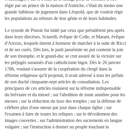
régie par un prince de la maison d'Autriche, c'était du moins une
grande faiblesse de jugement dans Léopold, que de vouloir régir
les populations au rebours de leur génie et de leurs habitudes.
Le synode de Pistoie fut imité par ceux que présidèrent peu après
dans leurs diocèses, Sciarelli, évêque de Colle, et Marani, évêque
d'Arezzo, lesquels tinrent à honneur de marcher à la suite de Ricci
et de ses curés. Dès lors, le parti janséniste ne put contenir la joie
de son triomphe, et le grand-duc se crut assuré de la victoire sur
les préjugés surannés d'un catholicisme bigot. Dès le 26 janvier
1786, voulant s'assurer de la coopération du clergé dans la
réforme religieuse qu'il projetait, il avait adressé à tous les prélats
de son duché cinquante-sept articles de consultation. Les
principaux de ces articles roulaient sur la réforme indispensable
du bréviaire et du missel ; sur l'abolition de toute aumône pour les
messes ; sur la réduction du luxe des temples ; sur la défense de
célébrer plus d'une messe par jour dans chaque église ; sur
l'examen à faire de toutes les reliques ; sur le dévoilement des
images couvertes ; sur l'administration des sacrements en langue
vulgaire ; sur l'instruction à donner au peuple touchant la