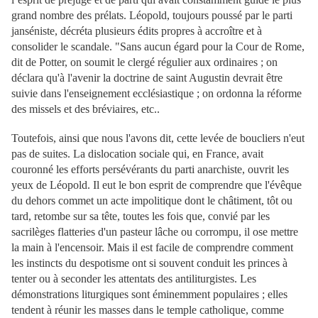
grand nombre des prélats. Léopold, toujours poussé par le parti
janséniste, décréta plusieurs édits propres à accroître et à
consolider le scandale. "Sans aucun égard pour la Cour de Rome,
dit de Potter, on soumit le clergé régulier aux ordinaires ; on
déclara qu'à l'avenir la doctrine de saint Augustin devrait être
suivie dans l'enseignement ecclésiastique ; on ordonna la réforme
des missels et des bréviaires, etc..
Toutefois, ainsi que nous l'avons dit, cette levée de boucliers n'eut
pas de suites. La dislocation sociale qui, en France, avait
couronné les efforts persévérants du parti anarchiste, ouvrit les
yeux de Léopold. Il eut le bon esprit de comprendre que l'évêque
du dehors commet un acte impolitique dont le châtiment, tôt ou
tard, retombe sur sa tête, toutes les fois que, convié par les
sacrilèges flatteries d'un pasteur lâche ou corrompu, il ose mettre
la main à l'encensoir. Mais il est facile de comprendre comment
les instincts du despotisme ont si souvent conduit les princes à
tenter ou à seconder les attentats des antiliturgistes. Les
démonstrations liturgiques sont éminemment populaires ; elles
tendent à réunir les masses dans le temple catholique, comme