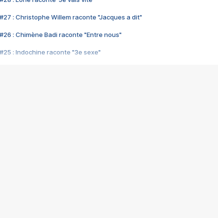
#27 : Christophe Willem raconte "Jacques a dit"
#26 : Chimène Badi raconte "Entre nous"
#25 : Indochine raconte "3e sexe"
#24 : Zaho raconte "C'est chelou"
#23 : Patrick Bruel raconte "Au café des délices"
#22 : Kyo raconte "Le chemin"
#21 : Nolwenn Leroy raconte "Cassé"
#20 : Patrick Hernandez raconte "Born to be alive"
#19 : Lorie raconte "Près de moi"
#18 : Michael Jones raconte "A nos actes manqués" (avec Jean-Jacque
#17 : Khaled raconte "Aïcha"
#16 : Corneille raconte "Parce qu'on vient de loin"