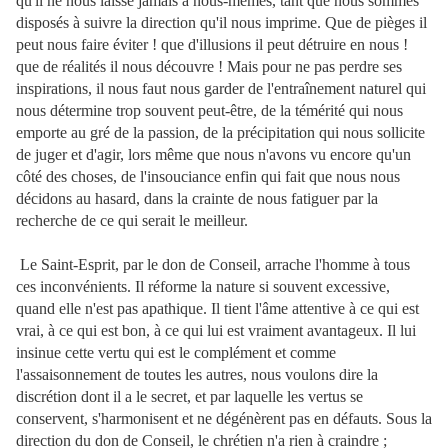
qu'il ne nous laisse jamais à nous-mêmes, tant que nous sommes
disposés à suivre la direction qu'il nous imprime. Que de pièges il
peut nous faire éviter ! que d'illusions il peut détruire e
n nous !
que de réalités il nous découvre ! Mais pour ne pas perdre ses
inspirations, il nous faut nous garder de l'entraînement naturel qui
nous détermine trop souvent peut-être, de la témérité qui nous
emporte au gré de la passion, de la précipitation qui nous sollicite
de juger et d'agir, lors même que nous n'avons vu encore qu'un
côté des choses, de l'insouciance enfin qui fait que nous nous
décidons au hasard, dans la crainte de nous fatiguer par la
recherche de ce qui serait le meilleur.
Le Saint-Esprit, par le don de Conseil, arrache l'homme à tous
ces inconvénients. Il réforme la nature si souvent excessive,
quand elle n'est pas apathique. Il tient l'âme attentive à ce qui est
vrai, à ce qui est bon, à ce qui lui est vraiment avantageux. Il lui
insinue cette vertu qui est le complément et comme
l'assaisonnement de toutes les autres, nous voulons dire la
discrétion dont il a le secret, et par laquelle les vertus se
conservent, s'harmonisent et ne dégénèrent pas en défauts. Sous la
direction du don de Conseil, le chrétien n'a rien à craindre ;