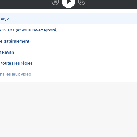
 DayZ
 a 13 ans (et vous l'avez ignoré)
e (littéralement)
im Rayan
 toutes les règles
s les jeux vidéo
us choquant de Rockstar ? - Le scandale BULLY
e plus moche de Steam
du RÊVE tourne au CAUCHEMAR
pendant 8 heures
it… à tort