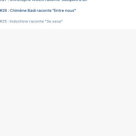
#26 : Chimène Badi raconte "Entre nous"
#25 : Indochine raconte "3e sexe"
#24 : Zaho raconte "C'est chelou"
#23 : Patrick Bruel raconte "Au café des délices"
#22 : Kyo raconte "Le chemin"
#21 : Nolwenn Leroy raconte "Cassé"
#20 : Patrick Hernandez raconte "Born to be alive"
#19 : Lorie raconte "Près de moi"
#18 : Michael Jones raconte "A nos actes manqués" (avec Jean-Jacque
#17 : Khaled raconte "Aïcha"
#16 : Corneille raconte "Parce qu'on vient de loin"
#15 : Indochine raconte "L'aventurier"