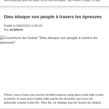
rien emporter pour la route, si ce n'est un bâton ; de n'avoir ni pain, ni sac, ni
pièces de monnaie...
Dieu éduque son peuple à travers les épreuves
Publié le 06/02/2013 à 06:20
Par
un pèlerin
Frères, vous n'avez pas encore résisté jusqu'au sang dans votre lutte contre
le péché, et vous avez oublié cette parole de réconfort, qui vous est
adressée comme à des fils : Mon fils, ne néglige pas les leçons du Seigneur,
ne te décourage pas quand il...