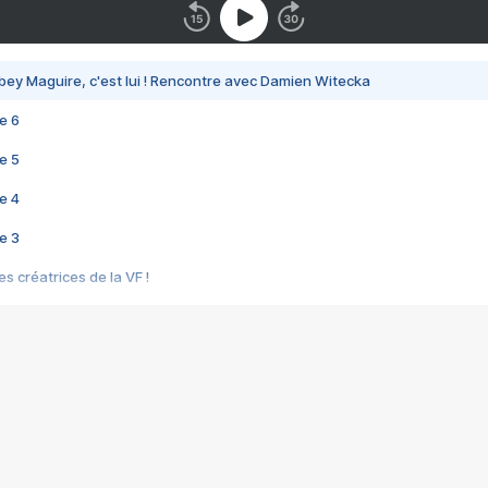
bey Maguire, c'est lui ! Rencontre avec Damien Witecka
e 6
e 5
e 4
e 3
s créatrices de la VF !
e 2
e 1
e Mektoub My Love arrive enfin ! Rencontre avec Shaïn Boumedine et Sal
i : après Toni en famille
elle réalise le bouleversant Dites lui que je l'aime