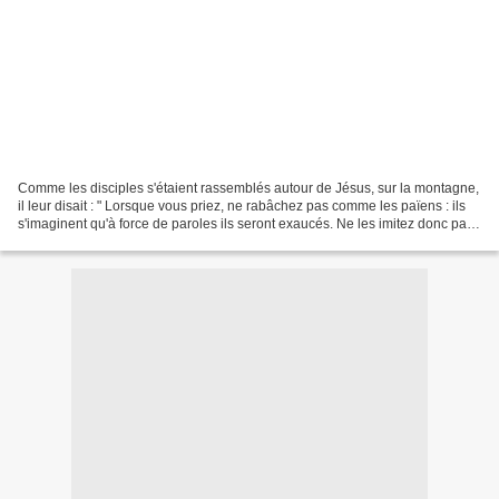
Comme les disciples s'étaient rassemblés autour de Jésus, sur la montagne,
il leur disait : " Lorsque vous priez, ne rabâchez pas comme les païens : ils
s'imaginent qu'à force de paroles ils seront exaucés. Ne les imitez donc pas,
car votre Père sait...