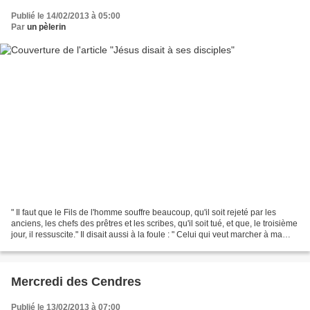
Publié le 14/02/2013 à 05:00
Par
un pèlerin
" Il faut que le Fils de l'homme souffre beaucoup, qu'il soit rejeté par les
anciens, les chefs des prêtres et les scribes, qu'il soit tué, et que, le troisième
jour, il ressuscite." Il disait aussi à la foule : " Celui qui veut marcher à ma
suite, qu'il...
Mercredi des Cendres
Publié le 13/02/2013 à 07:00