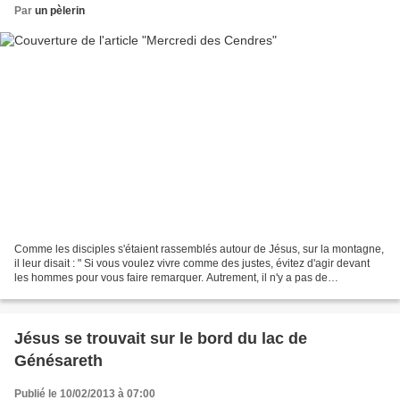
Par
un pèlerin
Comme les disciples s'étaient rassemblés autour de Jésus, sur la montagne,
il leur disait : " Si vous voulez vivre comme des justes, évitez d'agir devant
les hommes pour vous faire remarquer. Autrement, il n'y a pas de
récompense pour vous auprès de votre...
Jésus se trouvait sur le bord du lac de
Génésareth
Publié le 10/02/2013 à 07:00