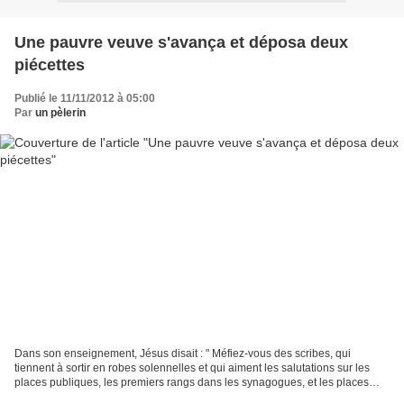
Une pauvre veuve s'avança et déposa deux
piécettes
Publié le 11/11/2012 à 05:00
Par
un pèlerin
Dans son enseignement, Jésus disait : " Méfiez-vous des scribes, qui
tiennent à sortir en robes solennelles et qui aiment les salutations sur les
places publiques, les premiers rangs dans les synagogues, et les places
d'honneur dans les dîners. Ils dévorent...