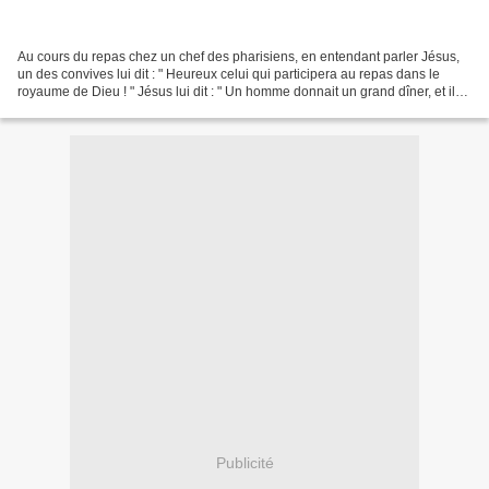
Au cours du repas chez un chef des pharisiens, en entendant parler Jésus,
un des convives lui dit : " Heureux celui qui participera au repas dans le
royaume de Dieu ! " Jésus lui dit : " Un homme donnait un grand dîner, et il
avait invité beaucoup de...
Publicité