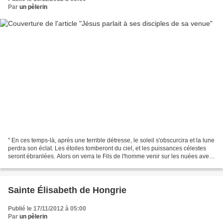
Par
un pèlerin
" En ces temps-là, après une terrible détresse, le soleil s'obscurcira et la lune
perdra son éclat. Les étoiles tomberont du ciel, et les puissances célestes
seront ébranlées. Alors on verra le Fils de l'homme venir sur les nuées avec
grande puissance...
Sainte Élisabeth de Hongrie
Publié le 17/11/2012 à 05:00
Par
un pèlerin