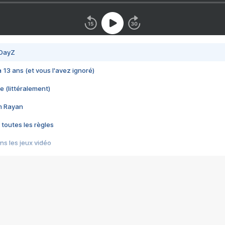
 DayZ
 a 13 ans (et vous l'avez ignoré)
e (littéralement)
im Rayan
 toutes les règles
s les jeux vidéo
us choquant de Rockstar ? - Le scandale BULLY
e plus moche de Steam
du RÊVE tourne au CAUCHEMAR
pendant 8 heures