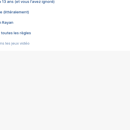
 a 13 ans (et vous l'avez ignoré)
e (littéralement)
im Rayan
 toutes les règles
s les jeux vidéo
us choquant de Rockstar ? - Le scandale BULLY
e plus moche de Steam
du RÊVE tourne au CAUCHEMAR
pendant 8 heures
it… à tort
umiliés par un jeu vidéo
ire - Final Fantasy 8
ti un empire - Age of Empires