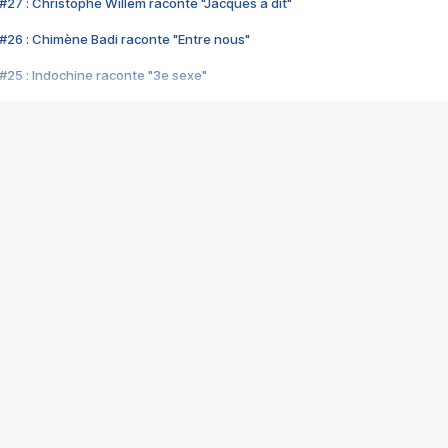
#27 : Christophe Willem raconte "Jacques a dit"
#26 : Chimène Badi raconte "Entre nous"
#25 : Indochine raconte "3e sexe"
#24 : Zaho raconte "C'est chelou"
#23 : Patrick Bruel raconte "Au café des délices"
#22 : Kyo raconte "Le chemin"
#21 : Nolwenn Leroy raconte "Cassé"
#20 : Patrick Hernandez raconte "Born to be alive"
#19 : Lorie raconte "Près de moi"
#18 : Michael Jones raconte "A nos actes manqués" (avec Jean-Jacque
#17 : Khaled raconte "Aïcha"
#16 : Corneille raconte "Parce qu'on vient de loin"
#15 : Indochine raconte "L'aventurier"