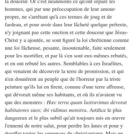
la douceur. Or c'est néanmoins ce qu'ont séparé les
hommes, qui par une préoccupation de leur amour-
propre, ne s'arrêtant qu'à ces termes de joug et de
fardeau, et pour avoir dans leur lâcheté quelque prétexte,
n'y joignant pas cette onction et cette douceur que Jésus-
Christ y a ajoutée, se sont figuré la loi chrétienne comme
une loi fâcheuse, pesante, insoutenable, faite seulement
pour les mortifier, et par là s'en sont eux-mêmes rebutés,
et en ont rebuté les autres. Semblables à ces Israélites,
qui venaient de découvrir la terre de promission, et qui
n'en donnèrent au peuple que de l'horreur par la triste
peinture qu'ils lui en firent, comme d'une terre affreuse,
qui dévorait même ses habitants, et où ils n'avaient vu
que des monstres :
Hœc terra quam lustravimus devorat
habitatores suos; ibi vidimus monstra
. Artifice le plus
dangereux et le plus subtil qu'ait toujours mis en œuvre
l'ennemi de notre salut, pour perdre les âmes et pour y
étouffer toutes les semences du christianisme. Mais en