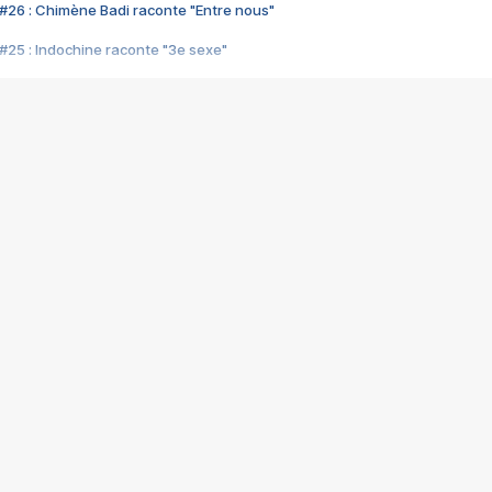
#26 : Chimène Badi raconte "Entre nous"
#25 : Indochine raconte "3e sexe"
#24 : Zaho raconte "C'est chelou"
#23 : Patrick Bruel raconte "Au café des délices"
#22 : Kyo raconte "Le chemin"
#21 : Nolwenn Leroy raconte "Cassé"
#20 : Patrick Hernandez raconte "Born to be alive"
#19 : Lorie raconte "Près de moi"
#18 : Michael Jones raconte "A nos actes manqués" (avec Jean-Jacque
#17 : Khaled raconte "Aïcha"
#16 : Corneille raconte "Parce qu'on vient de loin"
#15 : Indochine raconte "L'aventurier"
14 : Lorie raconte "Sur un air latino"