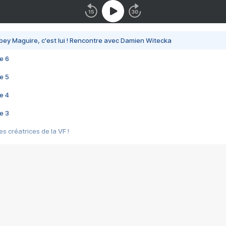
bey Maguire, c'est lui ! Rencontre avec Damien Witecka
e 6
e 5
e 4
e 3
s créatrices de la VF !
e 2
e 1
e Mektoub My Love arrive enfin ! Rencontre avec Shaïn Boumedine et Sal
i : après Toni en famille
elle réalise le bouleversant Dites lui que je l'aime