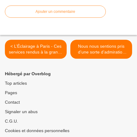
Ajouter un commentaire
< L’Éclairage à Paris - Ces
Nous nous sentions pris
services rendus à la grande
d’une sorte d’admiration
cause
mystérieuse pour nos
églises et nos forteresses
françaises du moyen âge >
Hébergé par Overblog
Top articles
Pages
Contact
Signaler un abus
C.G.U.
Cookies et données personnelles