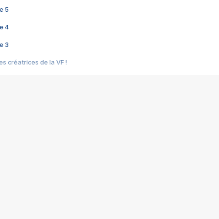
e 5
e 4
e 3
s créatrices de la VF !
e 2
e 1
e Mektoub My Love arrive enfin ! Rencontre avec Shaïn Boumedine et Sal
i : après Toni en famille
elle réalise le bouleversant Dites lui que je l'aime
ais ! Rencontre autour de Vie privée de Rebecca Zlotowski
 de Marguerite, Grave... Rencontre avec Ella Rumpf
 Les Rêveurs, un film intime sur la santé mentale