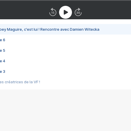
bey Maguire, c'est lui ! Rencontre avec Damien Witecka
e 6
e 5
e 4
e 3
s créatrices de la VF !
e 2
e 1
e Mektoub My Love arrive enfin ! Rencontre avec Shaïn Boumedine et Sal
i : après Toni en famille