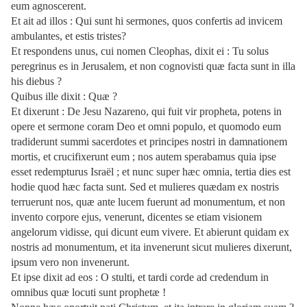
eum agnoscerent.
Et ait ad illos : Qui sunt hi sermones, quos confertis ad invicem
ambulantes, et estis tristes?
Et respondens unus, cui nomen Cleophas, dixit ei : Tu solus
peregrinus es in Jerusalem, et non cognovisti quæ facta sunt in illa
his diebus ?
Quibus ille dixit : Quæ ?
Et dixerunt : De Jesu Nazareno, qui fuit vir propheta, potens in
opere et sermone coram Deo et omni populo, et quomodo eum
tradiderunt summi sacerdotes et principes nostri in damnationem
mortis, et crucifixerunt eum ; nos autem sperabamus quia ipse
esset redempturus Israël ; et nunc super hæc omnia, tertia dies est
hodie quod hæc facta sunt. Sed et mulieres quædam ex nostris
terruerunt nos, quæ ante lucem fuerunt ad monumentum, et non
invento corpore ejus, venerunt, dicentes se etiam visionem
angelorum vidisse, qui dicunt eum vivere. Et abierunt quidam ex
nostris ad monumentum, et ita invenerunt sicut mulieres dixerunt,
ipsum vero non invenerunt.
Et ipse dixit ad eos : O stulti, et tardi corde ad credendum in
omnibus quæ locuti sunt prophetæ !