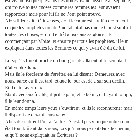
est vivant. Et quelques-uns des nôtres ayant aussi été au sépulcre,
ont trouvé toutes choses comme les femmes les leur avaient
rapportées : mais pour lui ils ne l’ont point trouvé.
Alors il leur dit : Ô insensés, dont le cœur est tardif à croire tout
ce que les prophètes ont dit ! ne fallait-il pas que le Christ souffrît
toutes ces choses, et qu’il entrât ainsi dans sa gloire ? Et
commençant par Moïse, et ensuite par tous les prophètes, il leur
expliquait dans toutes les Écritures ce qui y avait été dit de lui.
Lorsqu’ils furent proche du bourg où ils allaient, il fit semblant
d’aller plus loin.
Mais ils le forcèrent de s'arrêter, en lui disant : Demeurez avec
nous, parce qu’il est tard, et que le jour est déjà sur son déclin.
Et il entra avec eux.
Étant avec eux à table, il prit le pain, et le bénit ; et l’ayant rompu,
il le leur donna.
En même temps leurs yeux s’ouvrirent, et ils le reconnurent ; mais
il disparut de devant leurs yeux.
Alors ils se dirent l’un à l’autre : N’est-il pas vrai que notre cœur
était tout brûlant dans nous, lorsqu’il nous parlait dans le chemin,
et qu’il nous expliquait les Écritures ?