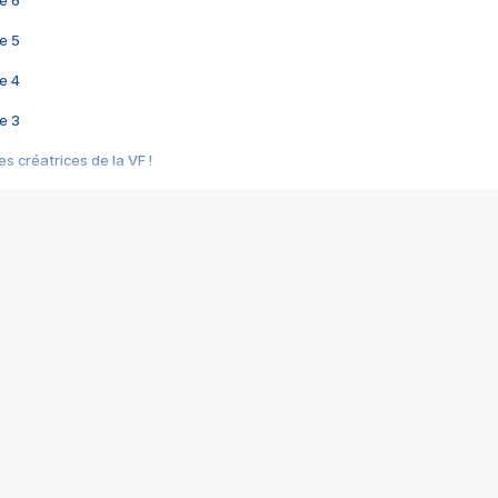
e 6
e 5
e 4
e 3
s créatrices de la VF !
e 2
e 1
e Mektoub My Love arrive enfin ! Rencontre avec Shaïn Boumedine et Sal
i : après Toni en famille
elle réalise le bouleversant Dites lui que je l'aime
ais ! Rencontre autour de Vie privée de Rebecca Zlotowski
 de Marguerite, Grave... Rencontre avec Ella Rumpf
 Les Rêveurs, un film intime sur la santé mentale