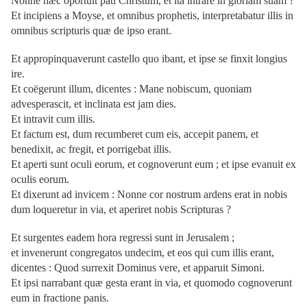
Nonne hæc oportuit pati Christum, et ita intrare in gloriam suam ?
Et incipiens a Moyse, et omnibus prophetis, interpretabatur illis in
omnibus scripturis quæ de ipso erant.
Et appropinquaverunt castello quo ibant, et ipse se finxit longius
ire.
Et coëgerunt illum, dicentes : Mane nobiscum, quoniam
advesperascit, et inclinata est jam dies.
Et intravit cum illis.
Et factum est, dum recumberet cum eis, accepit panem, et
benedixit, ac fregit, et porrigebat illis.
Et aperti sunt oculi eorum, et cognoverunt eum ; et ipse evanuit ex
oculis eorum.
Et dixerunt ad invicem : Nonne cor nostrum ardens erat in nobis
dum loqueretur in via, et aperiret nobis Scripturas ?
Et surgentes eadem hora regressi sunt in Jerusalem ;
et invenerunt congregatos undecim, et eos qui cum illis erant,
dicentes : Quod surrexit Dominus vere, et apparuit Simoni.
Et ipsi narrabant quæ gesta erant in via, et quomodo cognoverunt
eum in fractione panis.