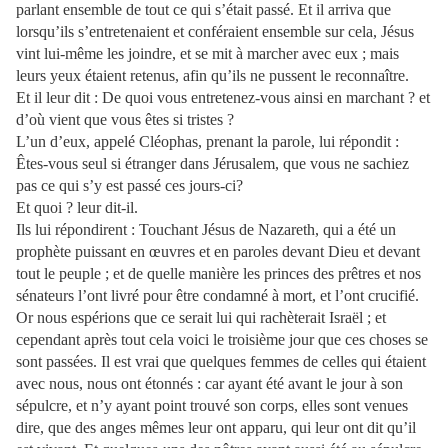
parlant ensemble de tout ce qui s’était passé. Et il arriva que
lorsqu’ils s’entretenaient et conféraient ensemble sur cela, Jésus
vint lui-même les joindre, et se mit à marcher avec eux ; mais
leurs yeux étaient retenus, afin qu’ils ne pussent le reconnaître.
Et il leur dit : De quoi vous entretenez-vous ainsi en marchant ? et
d’où vient que vous êtes si tristes ?
L’un d’eux, appelé Cléophas, prenant la parole, lui répondit :
Êtes-vous seul si étranger dans Jérusalem, que vous ne sachiez
pas ce qui s’y est passé ces jours-ci?
Et quoi ? leur dit-il.
Ils lui répondirent : Touchant Jésus de Nazareth, qui a été un
prophète puissant en œuvres et en paroles devant Dieu et devant
tout le peuple ; et de quelle manière les princes des prêtres et nos
sénateurs l’ont livré pour être condamné à mort, et l’ont crucifié.
Or nous espérions que ce serait lui qui rachèterait Israël ; et
cependant après tout cela voici le troisième jour que ces choses se
sont passées. Il est vrai que quelques femmes de celles qui étaient
avec nous, nous ont étonnés : car ayant été avant le jour à son
sépulcre, et n’y ayant point trouvé son corps, elles sont venues
dire, que des anges mêmes leur ont apparu, qui leur ont dit qu’il