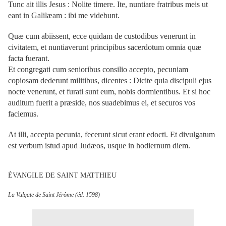
Tunc ait illis Jesus : Nolite timere. Ite, nuntiare fratribus meis ut
eant in Galilæam : ibi me videbunt.
Quæ cum abiissent, ecce quidam de custodibus venerunt in
civitatem, et nuntiaverunt principibus sacerdotum omnia quæ
facta fuerant.
Et congregati cum senioribus consilio accepto, pecuniam
copiosam dederunt militibus, dicentes : Dicite quia discipuli ejus
nocte venerunt, et furati sunt eum, nobis dormientibus. Et si hoc
auditum fuerit a præside, nos suadebimus ei, et securos vos
faciemus.
At illi, accepta pecunia, fecerunt sicut erant edocti. Et divulgatum
est verbum istud apud Judæos, usque in hodiernum diem.
ÉVANGILE DE SAINT MATTHIEU
La Vulgate de Saint Jérôme (éd. 1598)