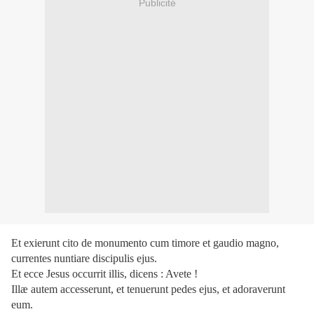
Publicité
Et exierunt cito de monumento cum timore et gaudio magno,
currentes nuntiare discipulis ejus.
Et ecce Jesus occurrit illis, dicens : Avete !
Illæ autem accesserunt, et tenuerunt pedes ejus, et adoraverunt
eum.