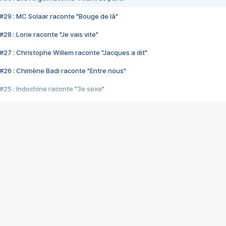
#29 : MC Solaar raconte "Bouge de là"
28 : Lorie raconte "Je vais vite"
#27 : Christophe Willem raconte "Jacques a dit"
#26 : Chimène Badi raconte "Entre nous"
#25 : Indochine raconte "3e sexe"
#24 : Zaho raconte "C'est chelou"
#23 : Patrick Bruel raconte "Au café des délices"
#22 : Kyo raconte "Le chemin"
#21 : Nolwenn Leroy raconte "Cassé"
#20 : Patrick Hernandez raconte "Born to be alive"
#19 : Lorie raconte "Près de moi"
#18 : Michael Jones raconte "A nos actes manqués" (avec Jean-Jacque