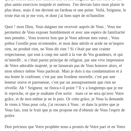
plus saints exercices insipide et onéreux. J'en devrais faire mon plaisir le
plus doux, mais il me devient un fardeau et une peine. Voilà, Seigneur, le
triste état où je me vois, et dont j'ai bien sujet de m'humilier.
Quoi ! mon Dieu, Vous daignez me recevoir auprès de Vous ; Vous me
permettez de Vous exposer humblement et avec une espèce de familiarité
mes pensées ; Vous trouvez bon que je Vous adresse mes vœux ; Vous
prêtez l'oreille pour m'entendre, et mon âme stérile et aride ne m'inspire
rien, ne produit rien, ne Vous dit rien ! Si c'était par une crainte
respectueuse, qui tout à coup me saisît à la vue de Vos grandeurs, et qui
m'interdît ; si c'était parmi principe de religion, par une vive impression
de Votre adorable majesté, je ne laisserais pas de Vous honorer alors, et
mon silence même Vous parlerait. Mais je dois à ma condamnation et à
ma honte le confesser, c'est par une froideur mortelle, c'est par une
lenteur oisive et paresseuse, c'est par un assoupissement que rien ne
réveille. Ah ! Seigneur, ne finira-t-il point ? Il y a longtemps que je me
le reproche, et que je souhaite d'en sortir : mais ce ne sera qu'avec Votre
grâce, et de moi-même je ne le puis. Or cette grâce, je Vous la demande.
Je viens à Vous pour cela, j'ai recours à Vous ; et dans la prière que je
Vous fais, tout le fruit que je me propose est d'obtenir de Vous l'esprit de
prière.
Don précieux que Votre prophète nous a promis de Votre part et en Votre