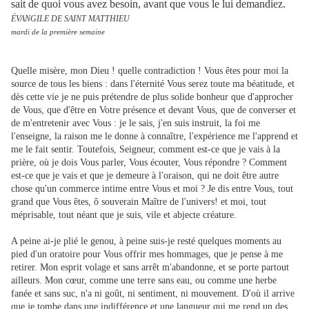
sait de quoi vous avez besoin, avant que vous le lui demandiez.
ÉVANGILE DE SAINT MATTHIEU
mardi de la première semaine
Quelle misère, mon Dieu ! quelle contradiction ! Vous êtes pour moi la
source de tous les biens : dans l'éternité Vous serez toute ma béatitude, et
dès cette vie je ne puis prétendre de plus solide bonheur que d'approcher
de Vous, que d'être en Votre présence et devant Vous, que de converser et
de m'entretenir avec Vous : je le sais, j'en suis instruit, la foi me
l'enseigne, la raison me le donne à connaître, l'expérience me l'apprend et
me le fait sentir. Toutefois, Seigneur, comment est-ce que je vais à la
prière, où je dois Vous parler, Vous écouter, Vous répondre ? Comment
est-ce que je vais et que je demeure à l'oraison, qui ne doit être autre
chose qu'un commerce intime entre Vous et moi ? Je dis entre Vous, tout
grand que Vous êtes, ô souverain Maître de l'univers! et moi, tout
méprisable, tout néant que je suis, vile et abjecte créature.
A peine ai-je plié le genou, à peine suis-je resté quelques moments au
pied d'un oratoire pour Vous offrir mes hommages, que je pense à me
retirer. Mon esprit volage et sans arrêt m'abandonne, et se porte partout
ailleurs. Mon cœur, comme une terre sans eau, ou comme une herbe
fanée et sans suc, n'a ni goût, ni sentiment, ni mouvement. D'où il arrive
que je tombe dans une indifférence et une langueur qui me rend un des